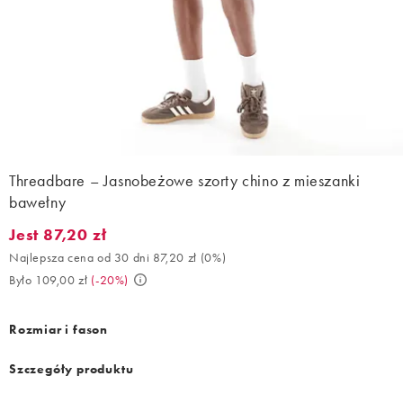
Threadbare – Jasnobeżowe szorty chino z mieszanki
bawełny
Jest 87,20 zł
Jest 87,20 zł. Najlepsza cena od 30 dni 87,20 zł (0%). Było 109,0
Najlepsza cena od 30 dni 87,20 zł
(
0%
)
Było 109,00 zł
(
-20%
)
Rozmiar i fason
Szczegóły produktu