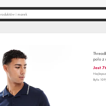
Thread
polo z
Jest 7
Jest 76
Najlepsz
Było 109