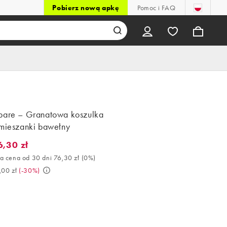
Pobierz nową apkę
Pomoc i FAQ
bare – Granatowa koszulka
 mieszanki bawełny
6,30 zł
,30 zł. Najlepsza cena od 30 dni 76,30 zł (0%). Było 109,00 zł. (-
a cena od 30 dni 76,30 zł
(
0%
)
,00 zł
(
-30%
)