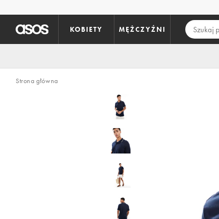
Pomiń i przejdź do głównej zawartości
KOBIETY
MĘŻCZYŹNI
Strona główna