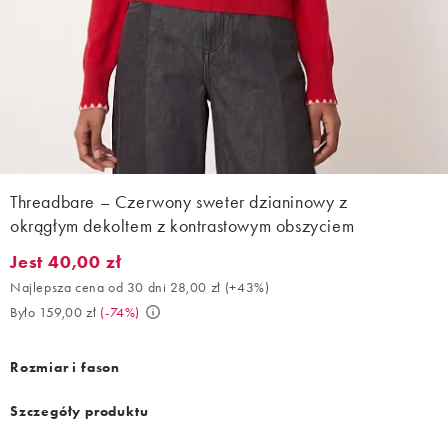
Threadbare – Czerwony sweter dzianinowy z
okrągłym dekoltem z kontrastowym obszyciem
Jest 40,00 zł
Jest 40,00 zł. Najlepsza cena od 30 dni 28,00 zł (+43%). Było 15
Najlepsza cena od 30 dni 28,00 zł
(
+43%
)
Było 159,00 zł
(
-74%
)
Rozmiar i fason
Szczegóły produktu