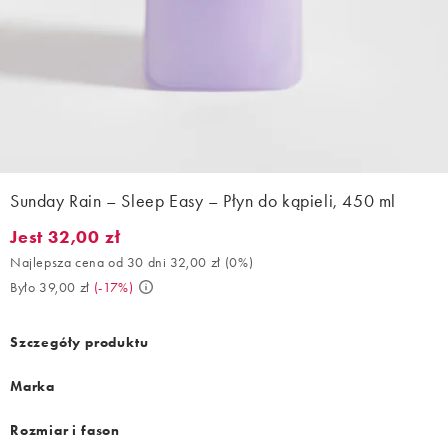
Sunday Rain – Sleep Easy – Płyn do kąpieli, 450 ml
Jest 32,00 zł
Jest 32,00 zł. Najlepsza cena od 30 dni 32,00 zł (0%). Było 39,0
Najlepsza cena od 30 dni 32,00 zł
(
0%
)
Było 39,00 zł
(
-17%
)
Szczegóły produktu
Marka
Rozmiar i fason