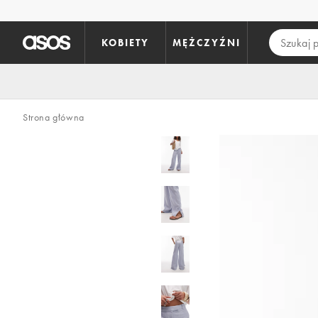
Pomiń i przejdź do głównej zawartości
KOBIETY
MĘŻCZYŹNI
Strona główna