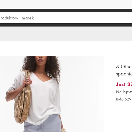
& Other
spodnie
Jest 3
Jest 37
Najlepsz
Było 529