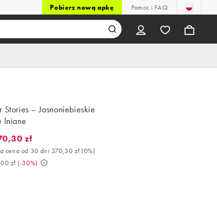
Pobierz nową apkę
Pomoc i FAQ
 Stories – Jasnoniebieskie
 lniane
70,30 zł
0,30 zł. Najlepsza cena od 30 dni 370,30 zł (0%). Było 529,00 zł. 
a cena od 30 dni 370,30 zł
(
0%
)
,00 zł
(
-30%
)