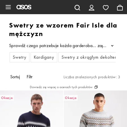
Pomiń i przejdź do głównej zawartości
Swetry ze wzorem Fair Isle dla
mężczyzn
Sprawdź czego potrzebuje każda garderoba... zapraszamy do nas
...
Swetry
Kardigany
Swetry z okrągłym dekoltem
Sortuj
Filtr
Liczba znalezionych produktów: 3
Dowiedz się więcej o ocenach tych produktów
Okazja
Okazja