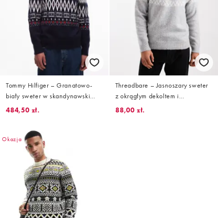
Tommy Hilfiger – Granatowo-
Threadbare – Jasnoszary sweter
biały sweter w skandynawski
z okrągłym dekoltem i
wzór
skandynawskim wzorem
484,50 zł.
88,00 zł.
Okazja