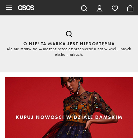
Pomiń i przejdź do głównej zawartości
O NIE! TA MARKA JEST NIEDOSTĘPNA
Ale nie martw się — możesz przecież przebierać u nas w wielu innych
ekstra markach.
KUPUJ NOWOŚCI W DZIALE DAMSKIM