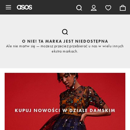
Pomiń i przejdź do głównej zawartości
O NIE! TA MARKA JEST NIEDOSTĘPNA
Ale nie martw się — możesz przecież przebierać u nas w wielu innych
ekstra markach.
KUPUJ NOWOŚCI W DZIALE DAMSKIM