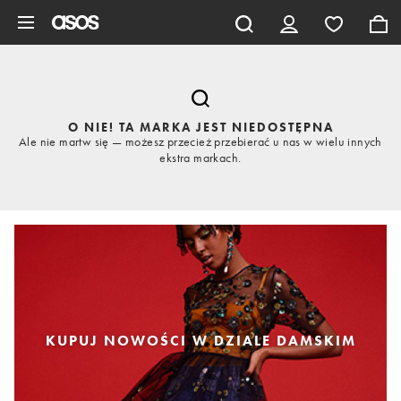
Pomiń i przejdź do głównej zawartości
O NIE! TA MARKA JEST NIEDOSTĘPNA
Ale nie martw się — możesz przecież przebierać u nas w wielu innych
ekstra markach.
KUPUJ NOWOŚCI W DZIALE DAMSKIM