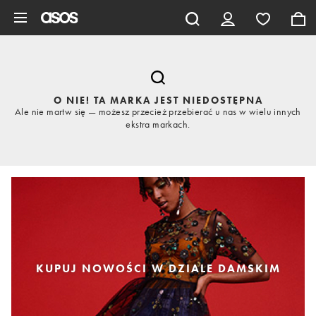
Pomiń i przejdź do głównej zawartości
O NIE! TA MARKA JEST NIEDOSTĘPNA
Ale nie martw się — możesz przecież przebierać u nas w wielu innych
ekstra markach.
KUPUJ NOWOŚCI W DZIALE DAMSKIM