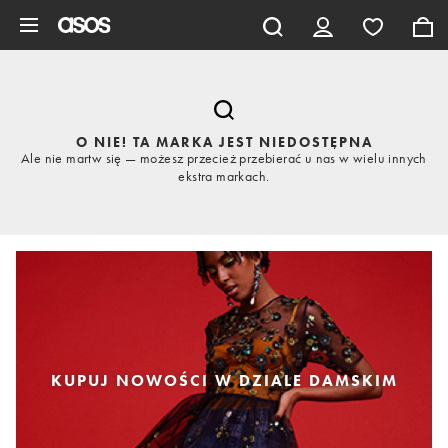
Pomiń i przejdź do głównej zawartości
O NIE! TA MARKA JEST NIEDOSTĘPNA
Ale nie martw się — możesz przecież przebierać u nas w wielu innych
ekstra markach.
KUPUJ NOWOŚCI W DZIALE DAMSKIM