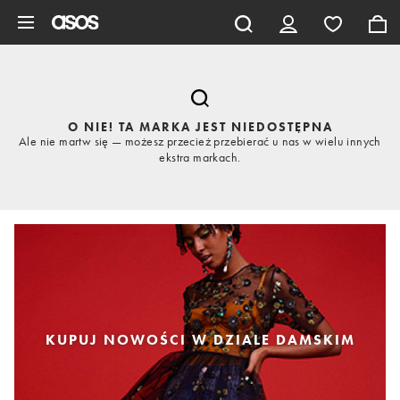
Pomiń i przejdź do głównej zawartości
O NIE! TA MARKA JEST NIEDOSTĘPNA
Ale nie martw się — możesz przecież przebierać u nas w wielu innych
ekstra markach.
KUPUJ NOWOŚCI W DZIALE DAMSKIM