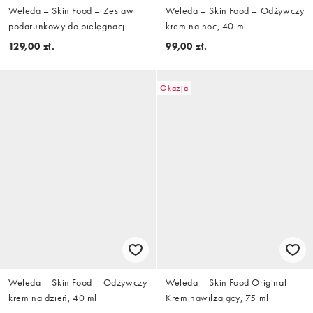
Weleda – Skin Food – Zestaw
Weleda – Skin Food – Odżywczy
podarunkowy do pielęgnacji
krem na noc, 40 ml
ciała, płacisz mniej o 22%
129,00 zł.
99,00 zł.
Okazja
Weleda – Skin Food – Odżywczy
Weleda – Skin Food Original –
krem na dzień, 40 ml
Krem nawilżający, 75 ml