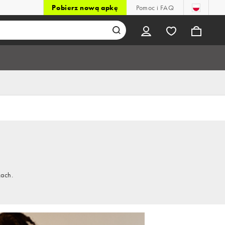
Pobierz nową apkę
Pomoc i FAQ
kach.