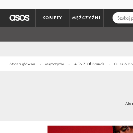
Pomiń i przejdź do głównej zawartości
KOBIETY
MĘŻCZYŹNI
Strona główna
›
Mężczyźni
›
A To Z Of Brands
›
Oiler & Bo
Ale 