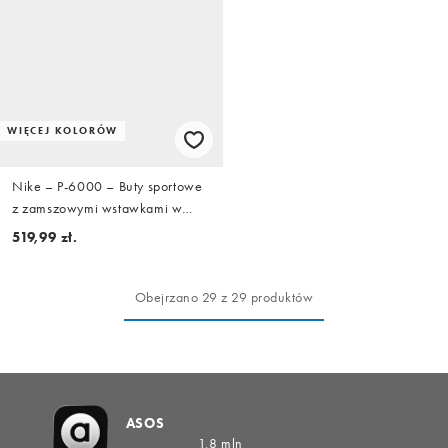
WIĘCEJ KOLORÓW
Nike – P-6000 – Buty sportowe
z zamszowymi wstawkami w
kolorze beżowym i khaki
519,99 zł.
Obejrzano 29 z 29 produktów
ASOS
1,8 mln