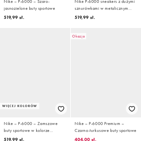
Nike – P-6000 – Szaro-
Nike P-6000 sneakers z dużymi
jasnozielone buty sportowe
sznurówkami w metalicznym
czarnym
519,99 zł.
519,99 zł.
Okazja
WIĘCEJ KOLORÓW
Nike – P-6000 – Zamszowe
Nike – P-6000 Premium –
buty sportowe w kolorze
Czarno-turkusowe buty sportowe
złamanej bieli
519,99 zł.
404,00 zł.