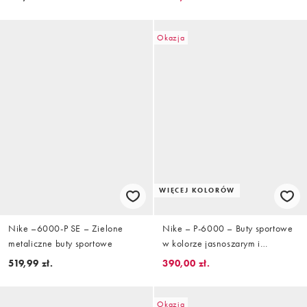
Okazja
WIĘCEJ KOLORÓW
Nike –6000-P SE – Zielone
Nike – P-6000 – Buty sportowe
metaliczne buty sportowe
w kolorze jasnoszarym i
neonowozielonym
519,99 zł.
390,00 zł.
Okazja