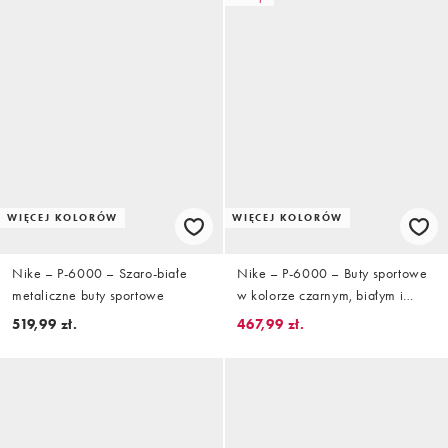
WIĘCEJ KOLORÓW
WIĘCEJ KOLORÓW
Nike – P-6000 – Szaro-białe
Nike – P-6000 – Buty sportowe
metaliczne buty sportowe
w kolorze czarnym, białym i
metalicznym srebrnym
519,99 zł.
467,99 zł.