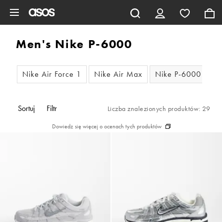
Pomiń i przejdź do głównej zawartości
Men's Nike P-6000
Nike Air Force 1
Nike Air Max
Nike P-6000
N
Sortuj
Filtr
Liczba znalezionych produktów: 29
Dowiedz się więcej o ocenach tych produktów