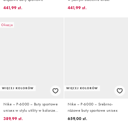
441,99 zł.
441,99 zł.
Okazja
WIĘCEJ KOLORÓW
WIĘCEJ KOLORÓW
Nike – P-6000 – Buty sportowe
Nike – P-6000 – Srebrno-
unisex w stylu utility w kolorze
różowe buty sportowe unisex
kredowym i jasnofioletowym
389,99 zł.
659,00 zł.