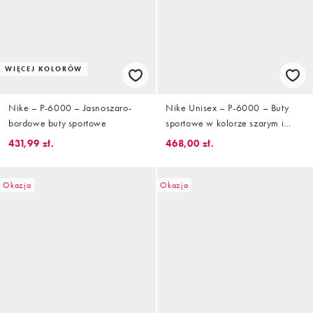
WIĘCEJ KOLORÓW
Nike – P-6000 – Jasnoszaro-
Nike Unisex – P-6000 – Buty
bordowe buty sportowe
sportowe w kolorze szarym i
złamanej bieli
431,99 zł.
468,00 zł.
Okazja
Okazja