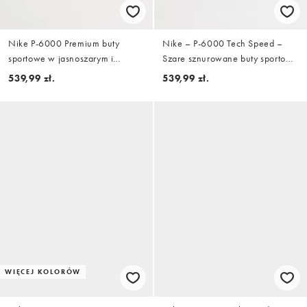
Nike P-6000 Premium buty
Nike – P-6000 Tech Speed –
sportowe w jasnoszarym i
Szare sznurowane buty sportowe
zielonym
z detalami w różnych kolorach
539,99 zł.
539,99 zł.
WIĘCEJ KOLORÓW