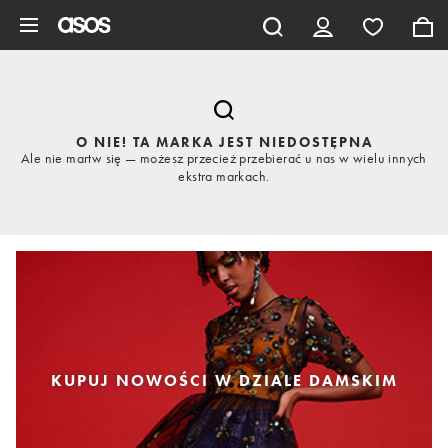
Pomiń i przejdź do głównej zawartości
O NIE! TA MARKA JEST NIEDOSTĘPNA
Ale nie martw się — możesz przecież przebierać u nas w wielu innych
ekstra markach.
KUPUJ NOWOŚCI W DZIALE DAMSKIM