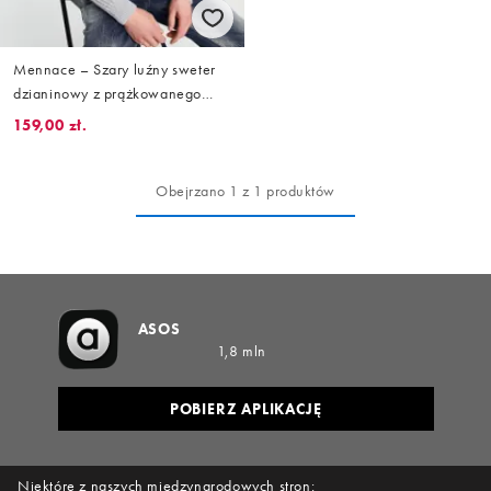
Mennace – Szary luźny sweter
dzianinowy z prążkowanego
diagonalu
159,00 zł.
Obejrzano 1 z 1 produktów
ASOS
1,8 mln
POBIERZ APLIKACJĘ
Niektóre z naszych międzynarodowych stron: