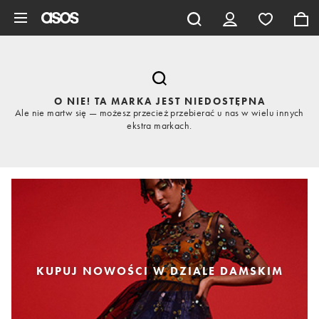
Pomiń i przejdź do głównej zawartości
O NIE! TA MARKA JEST NIEDOSTĘPNA
Ale nie martw się — możesz przecież przebierać u nas w wielu innych
ekstra markach.
KUPUJ NOWOŚCI W DZIALE DAMSKIM