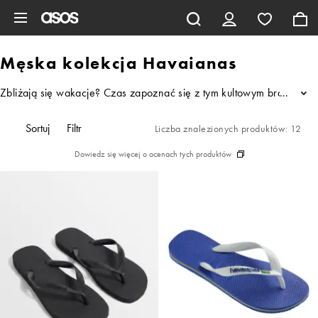
Pomiń i przejdź do głównej zawartości
Męska kolekcja Havaianas
Zbliżają się wakacje? Czas zapoznać się z tym kultowym brazylijsk
...
Sortuj
Filtr
Liczba znalezionych produktów: 12
Dowiedz się więcej o ocenach tych produktów