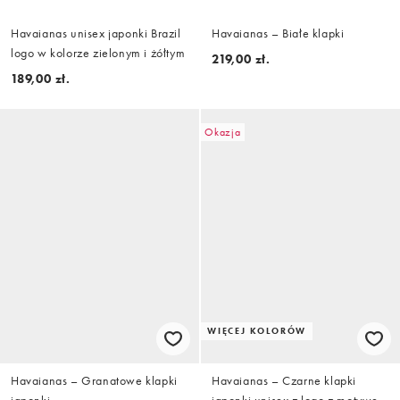
Havaianas unisex japonki Brazil
Havaianas – Białe klapki
logo w kolorze zielonym i żółtym
219,00 zł.
189,00 zł.
Okazja
WIĘCEJ KOLORÓW
Havaianas – Granatowe klapki
Havaianas – Czarne klapki
japonki
japonki unisex z logo z motywem