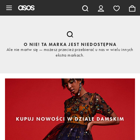
Pomiń i przejdź do głównej zawartości
O NIE! TA MARKA JEST NIEDOSTĘPNA
Ale nie martw się — możesz przecież przebierać u nas w wielu innych
ekstra markach.
KUPUJ NOWOŚCI W DZIALE DAMSKIM