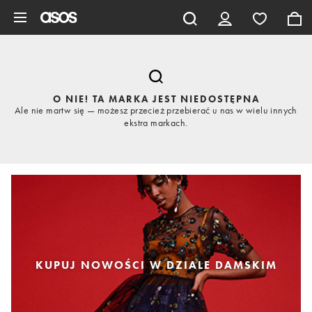
Pomiń i przejdź do głównej zawartości
O NIE! TA MARKA JEST NIEDOSTĘPNA
Ale nie martw się — możesz przecież przebierać u nas w wielu innych
ekstra markach.
KUPUJ NOWOŚCI W DZIALE DAMSKIM