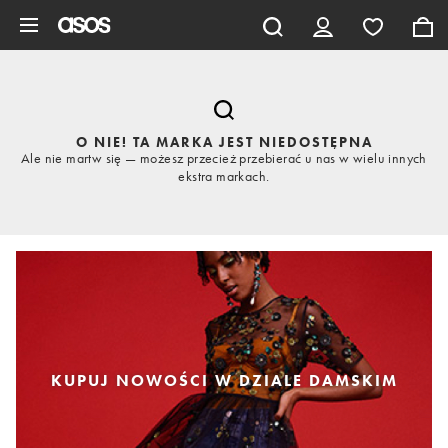
Pomiń i przejdź do głównej zawartości
O NIE! TA MARKA JEST NIEDOSTĘPNA
Ale nie martw się — możesz przecież przebierać u nas w wielu innych
ekstra markach.
KUPUJ NOWOŚCI W DZIALE DAMSKIM