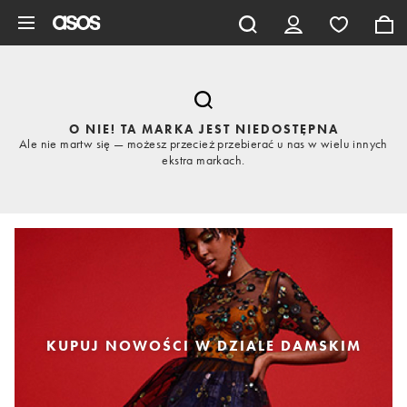
Pomiń i przejdź do głównej zawartości
O NIE! TA MARKA JEST NIEDOSTĘPNA
Ale nie martw się — możesz przecież przebierać u nas w wielu innych
ekstra markach.
KUPUJ NOWOŚCI W DZIALE DAMSKIM