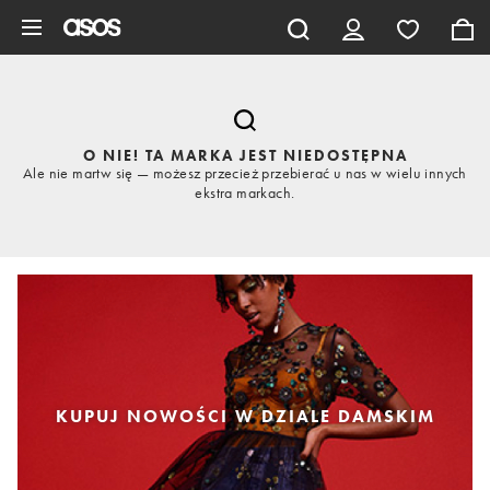
Pomiń i przejdź do głównej zawartości
O NIE! TA MARKA JEST NIEDOSTĘPNA
Ale nie martw się — możesz przecież przebierać u nas w wielu innych
ekstra markach.
KUPUJ NOWOŚCI W DZIALE DAMSKIM