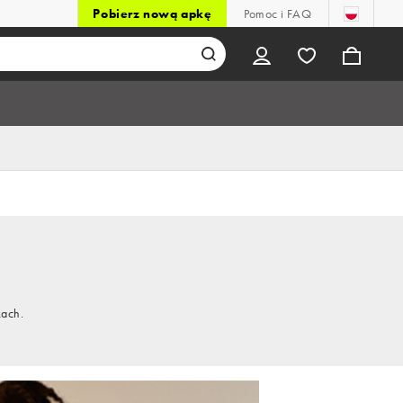
Pobierz nową apkę
Pomoc i FAQ
kach.