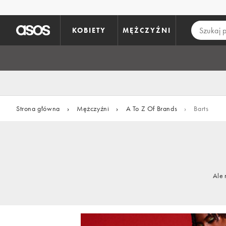
Pomiń i przejdź do głównej zawartości
KOBIETY
MĘŻCZYŹNI
Strona główna
›
Mężczyźni
›
A To Z Of Brands
›
Barts
Ale 