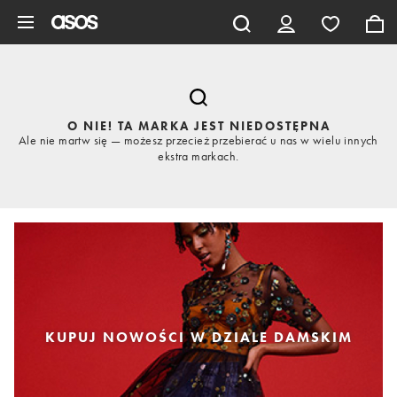
Pomiń i przejdź do głównej zawartości
O NIE! TA MARKA JEST NIEDOSTĘPNA
Ale nie martw się — możesz przecież przebierać u nas w wielu innych
ekstra markach.
KUPUJ NOWOŚCI W DZIALE DAMSKIM