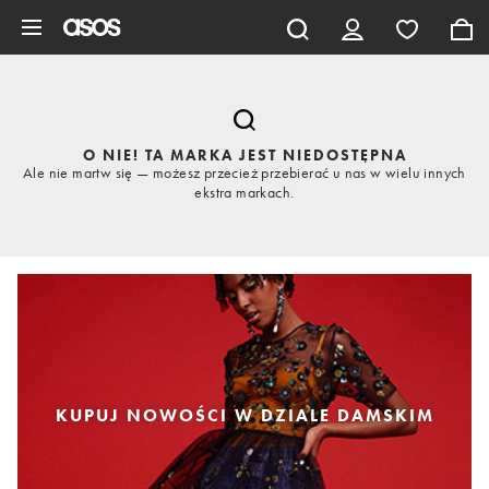
Pomiń i przejdź do głównej zawartości
O NIE! TA MARKA JEST NIEDOSTĘPNA
Ale nie martw się — możesz przecież przebierać u nas w wielu innych
ekstra markach.
KUPUJ NOWOŚCI W DZIALE DAMSKIM