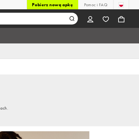
Pobierz nową apkę
Pomoc i FAQ
kach.