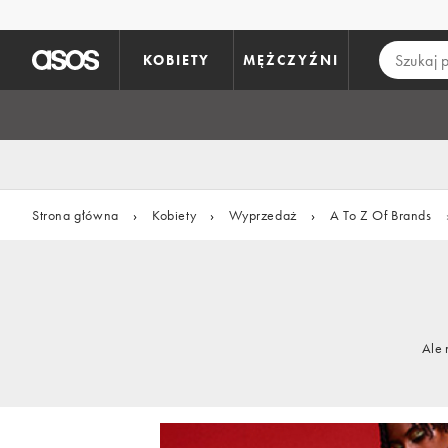
Pomiń i przejdź do głównej zawartości
KOBIETY
MĘŻCZYŹNI
Strona główna
›
Kobiety
›
Wyprzedaż
›
A To Z Of Brands
Ale 