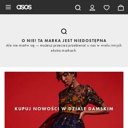
Pomiń i przejdź do głównej zawartości
O NIE! TA MARKA JEST NIEDOSTĘPNA
Ale nie martw się — możesz przecież przebierać u nas w wielu innych
ekstra markach.
KUPUJ NOWOŚCI W DZIALE DAMSKIM