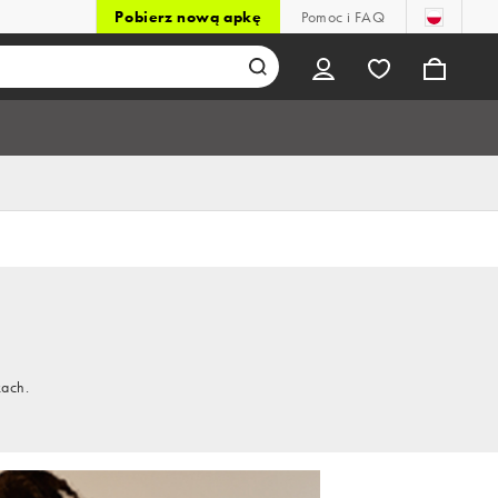
Pobierz nową apkę
Pomoc i FAQ
kach.