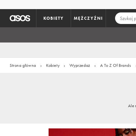
Pomiń i przejdź do głównej zawartości
KOBIETY
MĘŻCZYŹNI
Strona główna
›
Kobiety
›
Wyprzedaż
›
A To Z Of Brands
Ale 