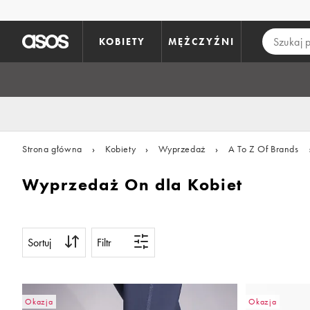
Pomiń i przejdź do głównej zawartości
KOBIETY
MĘŻCZYŹNI
Strona główna
›
Kobiety
›
Wyprzedaż
›
A To Z Of Brands
Wyprzedaż On dla Kobiet
Sortuj
Filtr
Okazja
Okazja