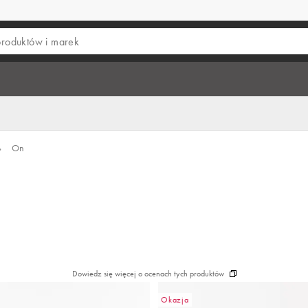
›
On
Dowiedz się więcej o ocenach tych produktów
Okazja