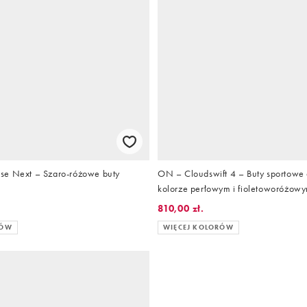
se Next – Szaro-różowe buty
ON – Cloudswift 4 – Buty sportowe
kolorze perłowym i fioletoworóżow
810,00 zł.
RÓW
WIĘCEJ KOLORÓW