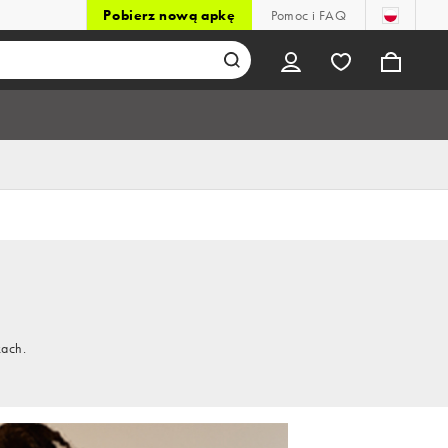
Pobierz nową apkę
Pomoc i FAQ
kach.