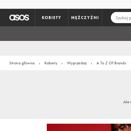
Pomiń i przejdź do głównej zawartości
KOBIETY
MĘŻCZYŹNI
Strona główna
›
Kobiety
›
Wyprzedaż
›
A To Z Of Brands
Ale 