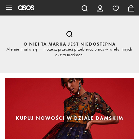
Pomiń i przejdź do głównej zawartości
O NIE! TA MARKA JEST NIEDOSTĘPNA
Ale nie martw się — możesz przecież przebierać u nas w wielu innych
ekstra markach.
KUPUJ NOWOŚCI W DZIALE DAMSKIM