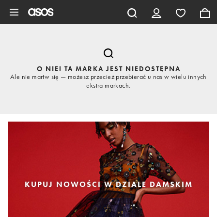
Pomiń i przejdź do głównej zawartości
O NIE! TA MARKA JEST NIEDOSTĘPNA
Ale nie martw się — możesz przecież przebierać u nas w wielu innych
ekstra markach.
KUPUJ NOWOŚCI W DZIALE DAMSKIM