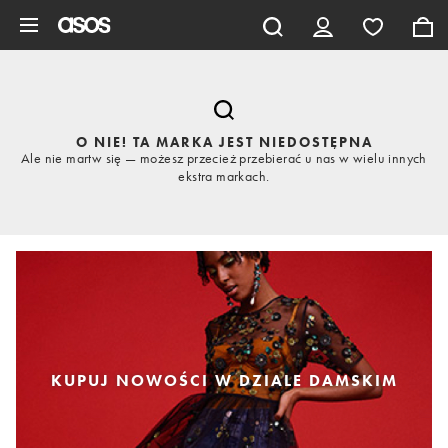
Pomiń i przejdź do głównej zawartości
O NIE! TA MARKA JEST NIEDOSTĘPNA
Ale nie martw się — możesz przecież przebierać u nas w wielu innych
ekstra markach.
KUPUJ NOWOŚCI W DZIALE DAMSKIM