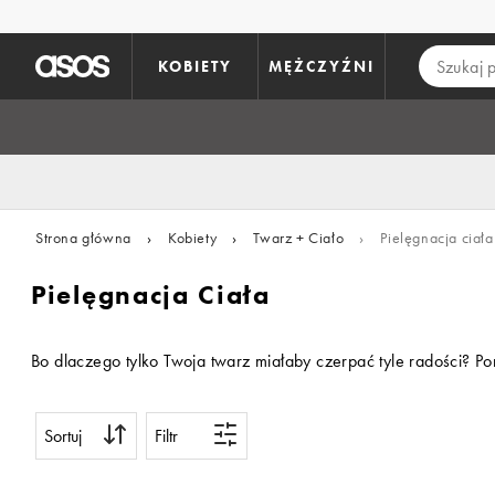
Pomiń i przejdź do głównej zawartości
KOBIETY
MĘŻCZYŹNI
Strona główna
›
Kobiety
›
Twarz + Ciało
›
Pielęgnacja ciała
Pielęgnacja Ciała
Bo dlaczego tylko Twoja twarz miałaby czerpać tyle radości? P
Sortuj
Filtr