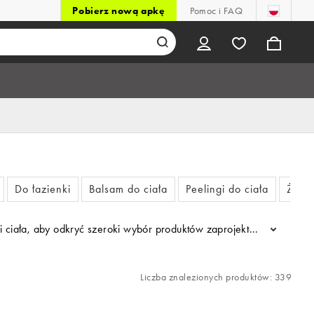
Pobierz nową apkę
Pomoc i FAQ
Do łazienki
Balsam do ciała
Peelingi do ciała
Żele 
acji ciała, aby odkryć szeroki wybór produktów zaprojektowanych ta
...
Liczba znalezionych produktów: 339