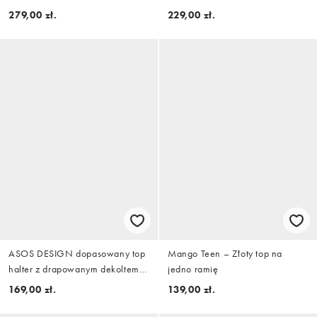
ramionach w kolorze khaki,
asymetrycznym drapowaniem z
279,00 zł.
229,00 zł.
część zestawu
przodu w kolorze oliwkowym
ASOS DESIGN dopasowany top
Mango Teen – Złoty top na
halter z drapowanym dekoltem
jedno ramię
typu cowl i szarfą w czerwieni
169,00 zł.
139,00 zł.