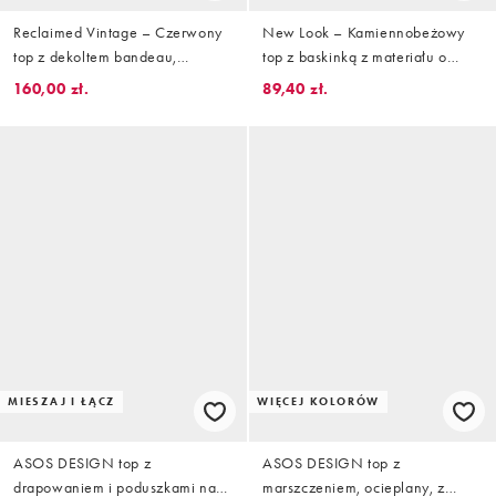
Reclaimed Vintage – Czerwony
New Look – Kamiennobeżowy
top z dekoltem bandeau,
top z baskinką z materiału o
marszczeniem i haftem
wyglądzie lnu
160,00 zł.
89,40 zł.
MIESZAJ I ŁĄCZ
WIĘCEJ KOLORÓW
ASOS DESIGN top z
ASOS DESIGN top z
drapowaniem i poduszkami na
marszczeniem, ocieplany, z