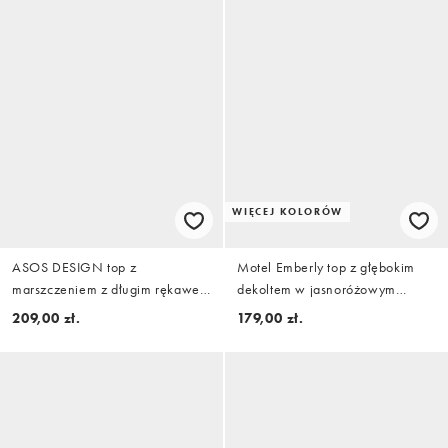
WIĘCEJ KOLORÓW
ASOS DESIGN top z
Motel Emberly top z głębokim
marszczeniem z długim rękawem
dekoltem w jasnoróżowym
w kolorze żółtym
kolorze
209,00 zł.
179,00 zł.