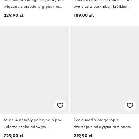
wiązany z przodu w głębokim
oversize z baskinką i krótkimi
rdzawym kolorze
rękawami w kratę
229,90 zł.
189,00 zł.
Muse Assembly peleryna pip w
Reclaimed Vintage top z
kolorze czekoladowym i
dżerseju z odkrytymi ramionami i
niebieskim
frędzlami w kolorze kremowym
729,00 zł.
219,90 zł.