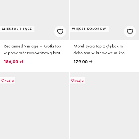
MIESZAJ I ŁĄCZ
WIĘCEJ KOLORÓW
Reclaimed Vintage – Krótki top
Motel Lycia top z głębokim
w pomarańczowo-różową kratę
dekoltem w kremowe mikro
z koronkowym wykończeniem
groszki
186,00 zł.
179,00 zł.
Okazja
Okazja