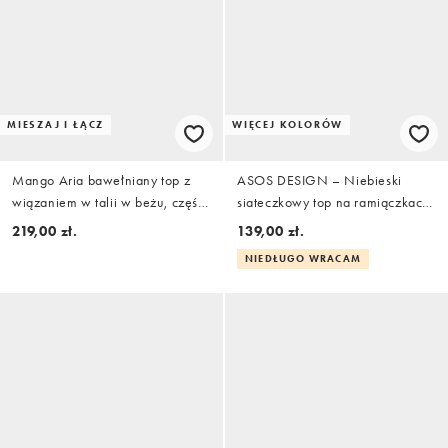
MIESZAJ I ŁĄCZ
WIĘCEJ KOLORÓW
Mango Aria bawełniany top z
ASOS DESIGN – Niebieski
wiązaniem w talii w beżu, część
siateczkowy top na ramiączkach
zestawu
z dekoltem w kształcie litery U
219,00 zł.
139,00 zł.
NIEDŁUGO WRACAM