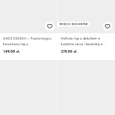
WIĘCEJ KOLORÓW
ASOS DESIGN – Prześwitujący
Hollister top z dekoltem w
koronkowy top z
kształcie serca i baskinką w
rozkloszowanymi mankietami w
kolorze brązowym
149,00 zł.
219,00 zł.
kolorze écru