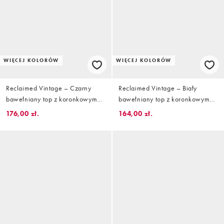
WIĘCEJ KOLORÓW
WIĘCEJ KOLORÓW
Reclaimed Vintage – Czarny
Reclaimed Vintage – Biały
bawełniany top z koronkowym
bawełniany top z koronkowym
wykończeniem
wykończeniem
176,00 zł.
164,00 zł.