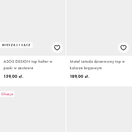
MIESZAJ I ŁĄCZ
ASOS DESIGN top halter w
Motel Letoda dzianinowy top w
paski w zestawie
kolorze brązowym
159,00 zł.
189,00 zł.
Okazja