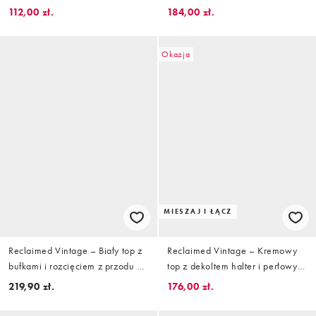
bandeau z falbanką i szalikiem
kwiatowym haftem
112,00 zł.
184,00 zł.
we wzór paisley
Okazja
MIESZAJ I ŁĄCZ
Reclaimed Vintage – Biały top z
Reclaimed Vintage – Kremowy
bufkami i rozcięciem z przodu z
top z dekoltem halter i perłowymi
haftem angielskim
guzikami
219,90 zł.
176,00 zł.