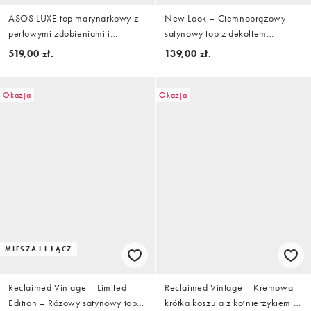
ASOS LUXE top marynarkowy z
New Look – Ciemnobrązowy
perłowymi zdobieniami i
satynowy top z dekoltem
odkrytymi ramionami w
bandeau i szalikiem
519,00 zł.
139,00 zł.
jasnoróżowym kolorze
Okazja
Okazja
MIESZAJ I ŁĄCZ
Reclaimed Vintage – Limited
Reclaimed Vintage – Kremowa
Edition – Różowy satynowy top
krótka koszula z kołnierzykiem i