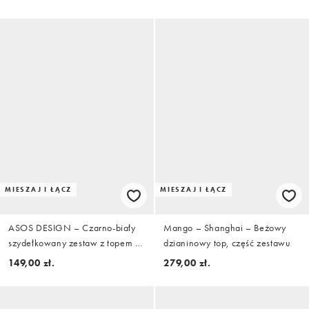
asymetrycznym dołem w kolorze
czekoladowym
MIESZAJ I ŁĄCZ
MIESZAJ I ŁĄCZ
ASOS DESIGN – Czarno-biały
Mango – Shanghai – Beżowy
szydełkowany zestaw z topem z
dzianinowy top, część zestawu
dekoltem halter i haftowanym
149,00 zł.
279,00 zł.
wzorem