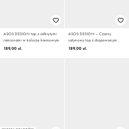
ASOS DESIGN top z odkrytymi
ASOS DESIGN – Czarny
ramionami w kolorze kremowym
satynowy top z drapowanym
dekoltem i frędzlami
189,00 zł.
189,00 zł.