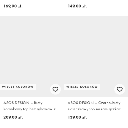
festiwalowe
metalowym elementem, część
169,90 zł.
149,00 zł.
zestawu
WIĘCEJ KOLORÓW
WIĘCEJ KOLORÓW
ASOS DESIGN – Biały
ASOS DESIGN – Czarno-biały
koronkowy top bez rękawów z
siateczkowy top na ramiączkach
kołnierzem i zapięciem na
z dekoltem w kształcie litery U
209,00 zł.
139,00 zł.
pętelki, część zestawu