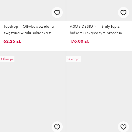
Topshop – Oliwkowozielona
ASOS DESIGN – Biały top z
zwężana w talii sukienka z
bufkami i skręconym przodem
marszczeniem
62,25 zł.
176,00 zł.
Okazja
Okazja