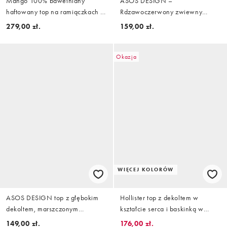
Mango 100% bawełniany
ASOS DESIGN –
haftowany top na ramiączkach w
Rdzawoczerwony zwiewny
beżu
plisowany top bandeau z
279,00 zł.
159,00 zł.
dekoltem typu halter, część
zestawu
Okazja
WIĘCEJ KOLORÓW
ASOS DESIGN top z głębokim
Hollister top z dekoltem w
dekoltem, marszczonym
kształcie serca i baskinką w
dekoltem, detalem z okuciami i
granatową kratę
149,00 zł.
176,00 zł.