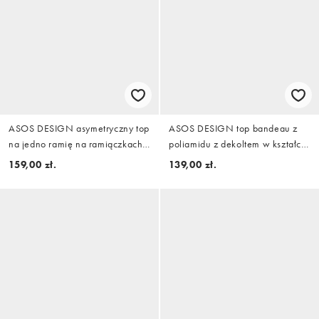
ASOS DESIGN asymetryczny top
ASOS DESIGN top bandeau z
na jedno ramię na ramiączkach
poliamidu z dekoltem w kształcie
w groszki, część zestawu
litery U w brązie
159,00 zł.
139,00 zł.