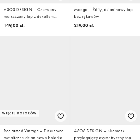
ASOS DESIGN – Czerwony
Mango – Żółty, dzianinowy top
marszczony top z dekoltem
bez rękawów
halter
149,00 zł.
219,00 zł.
WIĘCEJ KOLORÓW
Reclaimed Vintage – Turkusowe
ASOS DESIGN – Niebieski
metaliczne dzianinowe bolerko
przylegający asymetryczny top z