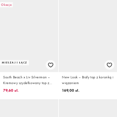
Okazja
MIESZAJ I ŁĄCZ
South Beach x Liv Silverman –
New Look – Biały top z koronką i
Kremowy szydełkowany top z
wiązaniem
dekoltem typu halter
79,60 zł.
169,00 zł.