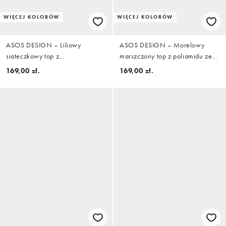
WIĘCEJ KOLORÓW
WIĘCEJ KOLORÓW
ASOS DESIGN – Liliowy
ASOS DESIGN – Morelowy
siateczkowy top z
marszczony top z poliamidu ze
asymetrycznym dołem, dekoltem
skręconym ramiączkiem
169,00 zł.
169,00 zł.
halter i wiązaniem z przodu w
kwiatowy wzór