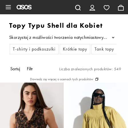
Pomiń i przejdź do głównej zawartości
Topy Typu Shell dla Kobiet
Skorzystaj z możliwości tworzenia natychmiastowych stylizacji
...
T-shirty i podkoszulki
Krótkie topy
Tank topy
To
Sortuj
Filtr
Liczba znalezionych produktów: 549
Dowiedz się więcej o ocenach tych produktów