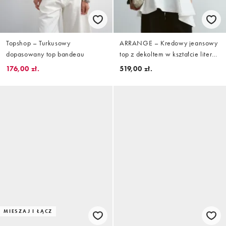
Topshop – Turkusowy
ARRANGE – Kredowy jeansowy
dopasowany top bandeau
top z dekoltem w kształcie litery
U i kwadratowym dołem
176,00 zł.
519,00 zł.
MIESZAJ I ŁĄCZ