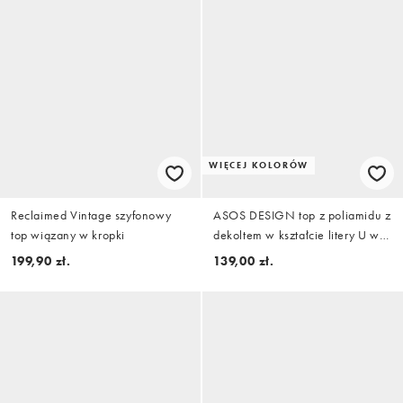
WIĘCEJ KOLORÓW
Reclaimed Vintage szyfonowy
ASOS DESIGN top z poliamidu z
top wiązany w kropki
dekoltem w kształcie litery U w
kolorze burgundowym
199,90 zł.
139,00 zł.