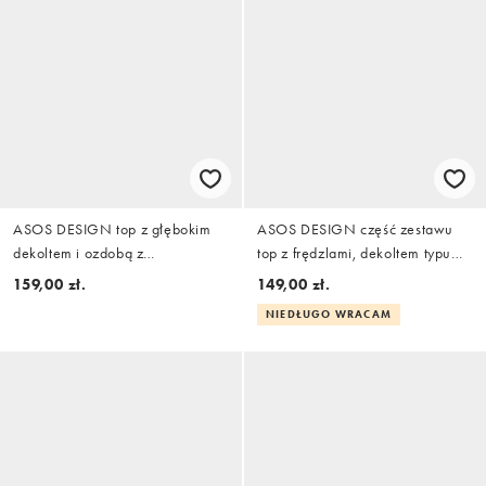
ASOS DESIGN top z głębokim
ASOS DESIGN część zestawu
dekoltem i ozdobą z
top z frędzlami, dekoltem typu
biżuteryjnym detalem w bieli
halter i wycięciem w kolorze
159,00 zł.
149,00 zł.
brązowym
NIEDŁUGO WRACAM