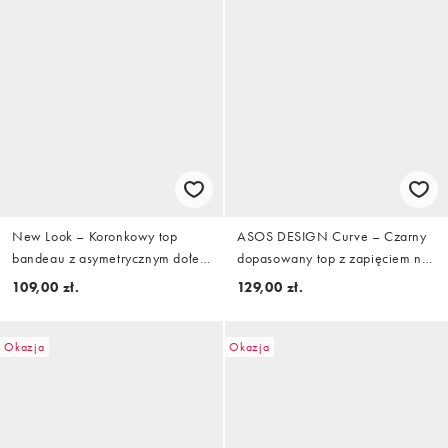
New Look – Koronkowy top
ASOS DESIGN Curve – Czarny
bandeau z asymetrycznym dołem
dopasowany top z zapięciem na
w kolorze złamanej bieli
pętelkę, siateczkową wstawką i
109,00 zł.
129,00 zł.
wycięciem
Okazja
Okazja