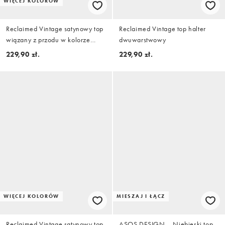
WIĘCEJ KOLORÓW
Reclaimed Vintage satynowy top
Reclaimed Vintage top halter
wiązany z przodu w kolorze
dwuwarstwowy
oliwkowym
229,90 zł.
229,90 zł.
WIĘCEJ KOLORÓW
MIESZAJ I ŁĄCZ
Reclaimed Vintage satynowy top
ASOS DESIGN – Niebieski top