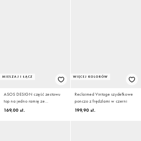
MIESZAJ I ŁĄCZ
WIĘCEJ KOLORÓW
ASOS DESIGN część zestawu
Reclaimed Vintage szydełkowe
top na jedno ramię ze
ponczo z frędzlami w czerni
zdobieniem wycięciem w kolorze
169,00 zł.
199,90 zł.
różowym