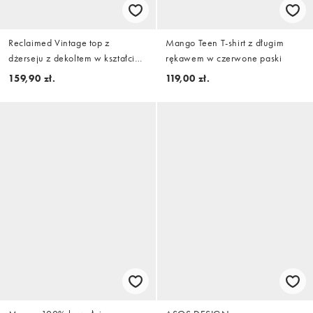
Reclaimed Vintage top z
Mango Teen T-shirt z długim
dżerseju z dekoltem w kształcie
rękawem w czerwone paski
litery V we wzór zwierzęcy
159,90 zł.
119,00 zł.