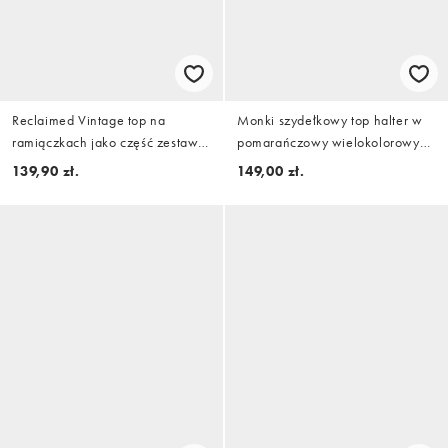
Reclaimed Vintage top na
Monki szydełkowy top halter w
ramiączkach jako część zestawu
pomarańczowy wielokolorowy
w brązowe groszki
pasek
139,90 zł.
149,00 zł.