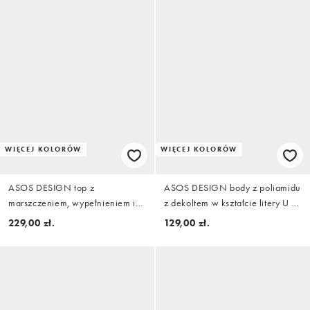
WIĘCEJ KOLORÓW
WIĘCEJ KOLORÓW
ASOS DESIGN top z
ASOS DESIGN body z poliamidu
marszczeniem, wypełnieniem i
z dekoltem w kształcie litery U w
asymetrycznym drapowaniem z
kolorze burgundowym
229,00 zł.
129,00 zł.
przodu w kolorze czarnym