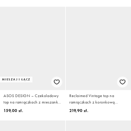
MIESZAJ I ŁĄCZ
ASOS DESIGN – Czekoladowy
Reclaimed Vintage top na
top na ramiączkach z mieszanki
ramiączkach z koronkową
lnu z frędzlami, część zestawu
wstawką we wzór kwiatowy w
159,00 zł.
219,90 zł.
groszki