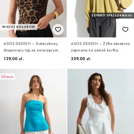
SZYBKO SPRZEDAWANE
WIĘCEJ KOLORÓW
ASOS DESIGN – Siateczkowy
ASOS DESIGN – Żółta obszerna
drapowany top ze zwierzęcym
zapinana na zamek kurtka
wzorem
koszulowa o krótkim fasonie
139,00 zł.
259,00 zł.
Okazja