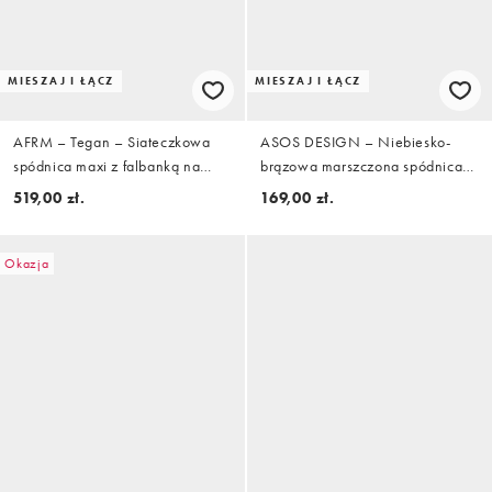
MIESZAJ I ŁĄCZ
MIESZAJ I ŁĄCZ
AFRM – Tegan – Siateczkowa
ASOS DESIGN – Niebiesko-
spódnica maxi z falbanką na
brązowa marszczona spódnica
dole w jaskrawy wzór w piórka,
mini w groszki, część zestawu
519,00 zł.
169,00 zł.
część zestawu
Okazja