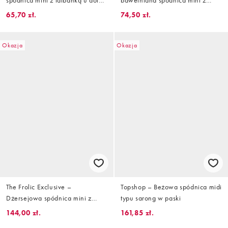
spódnica mini z falbanką u dołu,
bawełniana spódnica mini z
część zestawu
falbanką i kokardką, część
65,70 zł.
74,50 zł.
zestawu
Okazja
Okazja
The Frolic Exclusive –
Topshop – Beżowa spódnica midi
Dżersejowa spódnica mini z
typu sarong w paski
falbanką w żółto-niebieskie
144,00 zł.
161,85 zł.
paski, część zestawu