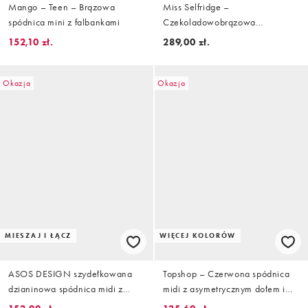
Mango – Teen – Brązowa
Miss Selfridge –
spódnica mini z falbankami
Czekoladowobrązowa
koronkowa spódnica plażowa
152,10 zł.
289,00 zł.
maxi z falbankami i
asymetrycznym dołem
Okazja
Okazja
MIESZAJ I ŁĄCZ
WIĘCEJ KOLORÓW
ASOS DESIGN szydełkowana
Topshop – Czerwona spódnica
dzianinowa spódnica midi z
midi z asymetrycznym dołem i
frędzlami i falbaną, część
falbanką