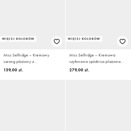
WIĘCEJ KOLORÓW
WIĘCEJ KOLORÓW
Miss Selfridge – Kremowy
Miss Selfridge – Kremowa
sarong plażowy z
szyfonowa spódnica plażowa
prześwitującego szyfonu z
maxi z falbankami i nierównym
159,00 zł.
279,00 zł.
falbanką i wiązaniem
dołem