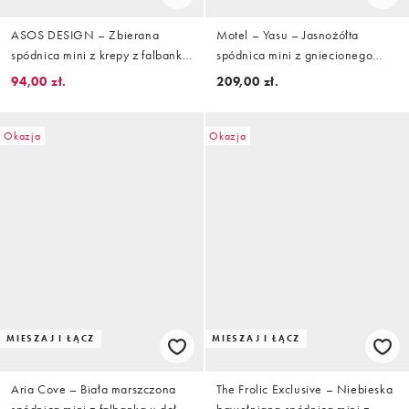
ASOS DESIGN – Zbierana
Motel – Yasu – Jasnożółta
spódnica mini z krepy z falbanką
spódnica mini z gniecionego
w kwiatowy wzór, część zestawu
materiału, z koronką
94,00 zł.
209,00 zł.
Okazja
Okazja
MIESZAJ I ŁĄCZ
MIESZAJ I ŁĄCZ
Aria Cove – Biała marszczona
The Frolic Exclusive – Niebieska