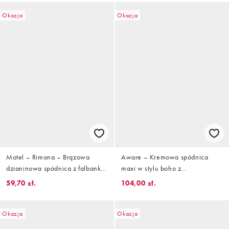
Okazja
Okazja
Motel – Rimona – Brązowa
Aware – Kremowa spódnica
dzianinowa spódnica z falbanką
maxi w stylu boho z
u dołu
podwyższonym stanem i
59,70 zł.
104,00 zł.
falbankami
Okazja
Okazja