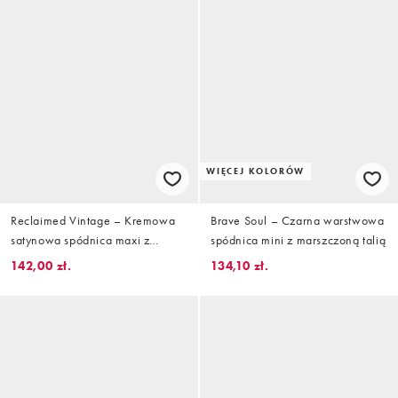
WIĘCEJ KOLORÓW
Reclaimed Vintage – Kremowa
Brave Soul – Czarna warstwowa
satynowa spódnica maxi z
spódnica mini z marszczoną talią
warstwową falbanką
142,00 zł.
134,10 zł.