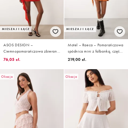
MIESZAJ I ŁĄCZ
MIESZAJ I ŁĄCZ
ASOS DESIGN –
Motel – Raeca – Pomarańczowa
Ciemnopomarańczowa zbierana
spódnica mini z falbanką, część
spódnica mini z falbanką z krepy,
zestawu
76,05 zł.
219,00 zł.
część zestawu
Okazja
Okazja