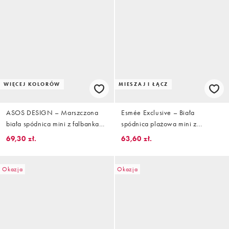
WIĘCEJ KOLORÓW
MIESZAJ I ŁĄCZ
ASOS DESIGN – Marszczona
Esmée Exclusive – Biała
biała spódnica mini z falbanka
spódnica plażowa mini z
na dole, część zestawu
wiązaniem z przodu i falbanką
69,30 zł.
63,60 zł.
Okazja
Okazja