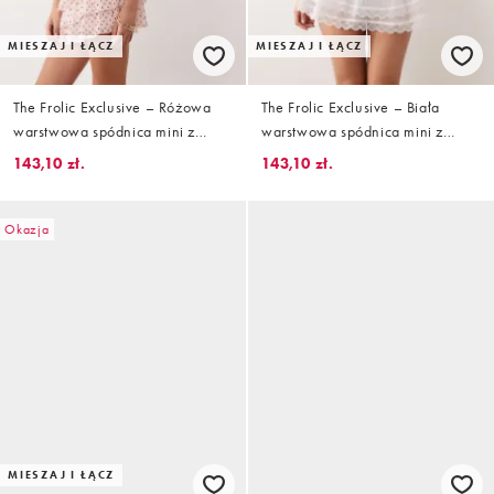
MIESZAJ I ŁĄCZ
MIESZAJ I ŁĄCZ
The Frolic Exclusive – Różowa
The Frolic Exclusive – Biała
warstwowa spódnica mini z
warstwowa spódnica mini z
falbanką w groszki
falbanką i koronkowym
143,10 zł.
143,10 zł.
wykończeniem, część zestawu
Okazja
MIESZAJ I ŁĄCZ