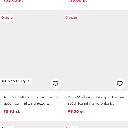
152,00 zł.
135,60 zł.
zestawu, mocha
Okazja
Okazja
MIESZAJ I ŁĄCZ
ASOS DESIGN Curve – Czarna
Vero Moda – Biała asymetryczna
spódnica mini z siateczki z
spódnica mini z koronką i
asymetrycznymi falbankami,
falbanką
70,95 zł.
99,50 zł.
część zestawu