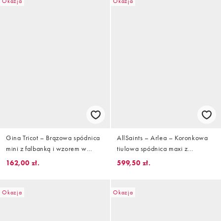
Okazja
Okazja
Gina Tricot – Brązowa spódnica
AllSaints – Arlea – Koronkowa
mini z falbanką i wzorem w
tiulowa spódnica maxi z
groszki
falbanką w kolorze antycznej
162,00 zł.
599,50 zł.
bieli
Okazja
Okazja