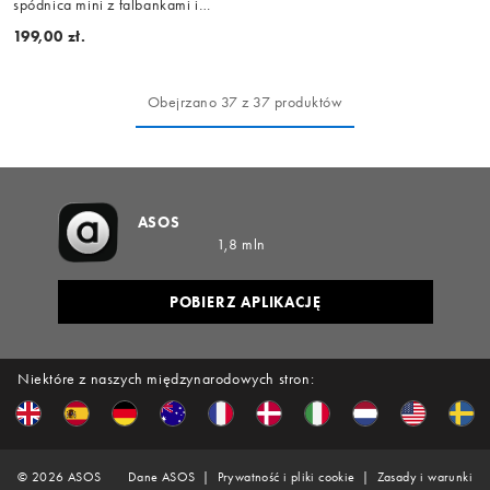
spódnica mini z falbankami i
haftowanym wzorem
199,00 zł.
Obejrzano 37 z 37 produktów
ASOS
1,8 mln
POBIERZ APLIKACJĘ
Niektóre z naszych międzynarodowych stron:
©
2026
ASOS
Dane ASOS
Prywatność i pliki cookie
Zasady i warunki