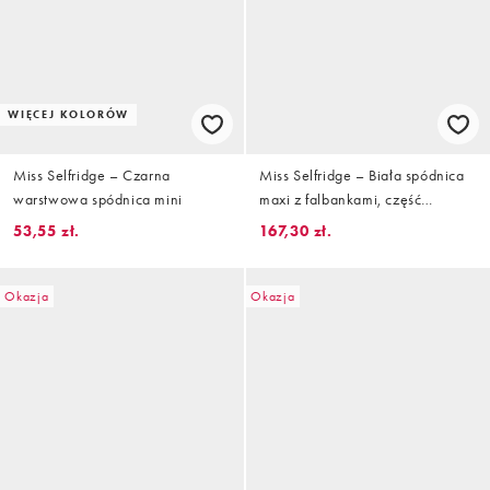
WIĘCEJ KOLORÓW
Miss Selfridge – Czarna
Miss Selfridge – Biała spódnica
warstwowa spódnica mini
maxi z falbankami, część
zestawu
53,55 zł.
167,30 zł.
Okazja
Okazja