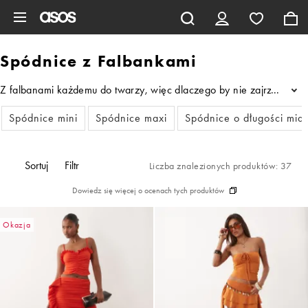
Pomiń i przejdź do głównej zawartości
Spódnice z Falbankami
Z falbanami każdemu do twarzy, więc dlaczego by nie zajrzeć do na
...
Spódnice mini
Spódnice maxi
Spódnice o długości midi
Sortuj
Filtr
Liczba znalezionych produktów: 37
Dowiedz się więcej o ocenach tych produktów
Okazja