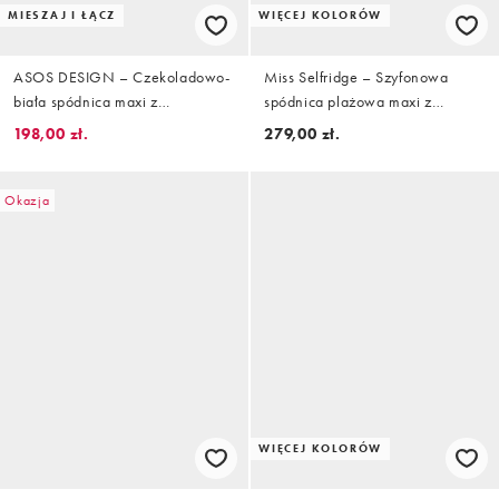
MIESZAJ I ŁĄCZ
WIĘCEJ KOLORÓW
ASOS DESIGN – Czekoladowo-
Miss Selfridge – Szyfonowa
biała spódnica maxi z
spódnica plażowa maxi z
falbankami w paski, część
falbankami i asymetrycznym
198,00 zł.
279,00 zł.
zestawu
dołem w kwiatowy wzór
Okazja
WIĘCEJ KOLORÓW