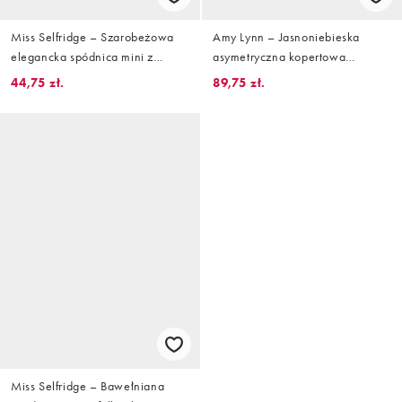
Miss Selfridge – Szarobeżowa
Amy Lynn – Jasnoniebieska
elegancka spódnica mini z
asymetryczna kopertowa
falbanką u dołu
spódnica mini z falbanką, część
44,75 zł.
89,75 zł.
zestawu
Miss Selfridge – Bawełniana