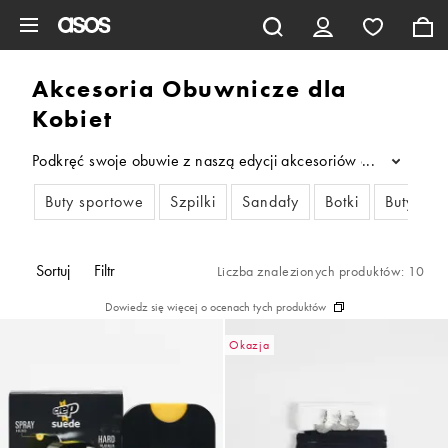
Pomiń i przejdź do głównej zawartości
Akcesoria Obuwnicze dla
Kobiet
Podkręć swoje obuwie z naszą edycji akcesoriów obuwniczych d
...
Buty sportowe
Szpilki
Sandały
Botki
Buty na 
Sortuj
Filtr
Liczba znalezionych produktów: 10
Dowiedz się więcej o ocenach tych produktów
Okazja