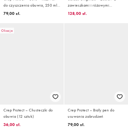
do czyszczenia obuwia, 250 ml,
zawieszkami i różowymi
opakowanie uzupełniające
sznurówkami
79,00 zł.
128,00 zł.
Okazja
Crep Protect – Chusteczki do
Crep Protect – Biały pen do
obuwia (12 sztuk)
usuwania zabrudzeń
36,00 zł.
79,00 zł.