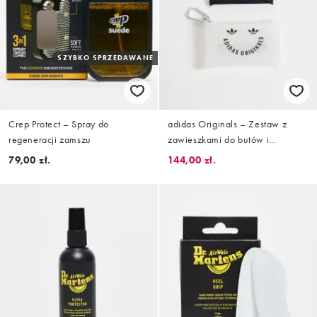
SZYBKO SPRZEDAWANE
Crep Protect – Spray do
adidas Originals – Zestaw z
regeneracji zamszu
zawieszkami do butów i
czarnymi sznurówkami
79,00 zł.
144,00 zł.