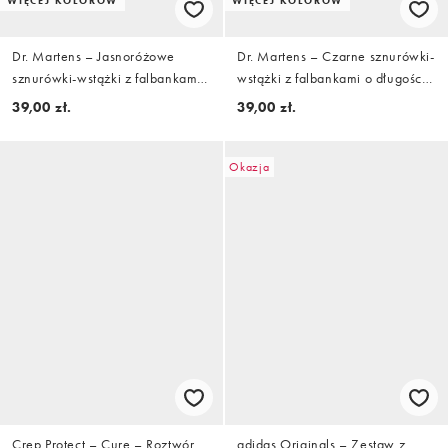
WIĘCEJ KOLORÓW
WIĘCEJ KOLORÓW
Dr. Martens – Jasnoróżowe
Dr. Martens – Czarne sznurówki-
sznurówki-wstążki z falbankami
wstążki z falbankami o długości
o długości 90 cm
90 cm
39,00 zł.
39,00 zł.
Okazja
Crep Protect – Cure – Roztwór
adidas Originals – Zestaw z