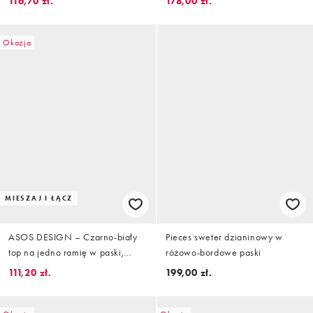
116,70 zł.
178,00 zł.
Okazja
MIESZAJ I ŁĄCZ
ASOS DESIGN – Czarno-biały
Pieces sweter dzianinowy w
top na jedno ramię w paski,
różowo-bordowe paski
część zestawu
111,20 zł.
199,00 zł.