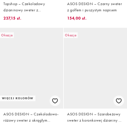
Topshop – Czekoladowy
ASOS DESIGN – Czarny sweter
dzianinowy sweter z
z golfem i puszystym napisem
abstrakcyjnym wzorem
237,15 zł.
154,00 zł.
Okazja
Okazja
WIĘCEJ KOLORÓW
ASOS DESIGN – Czekoladowo-
ASOS DESIGN – Szarobeżowy
różowy sweter z okrągłym
sweter z koronkowej dzianiny w
dekoltem w szerokie pasy
kwiatowy wzór