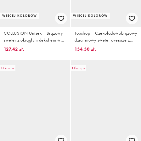
WIĘCEJ KOLORÓW
WIĘCEJ KOLORÓW
COLLUSION Unisex – Brązowy
Topshop – Czekoladowobrązowy
sweter z okrągłym dekoltem w
dzianinowy sweter oversize z
paski
szalikiem
127,42 zł.
154,50 zł.
Okazja
Okazja