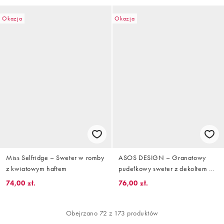
Okazja
Okazja
Miss Selfridge – Sweter w romby
ASOS DESIGN – Granatowy
z kwiatowym haftem
pudełkowy sweter z dekoltem w
kształcie litery V, we wzór w
74,00 zł.
76,00 zł.
kratę, z napisem „Feliz Navidad”
Obejrzano 72 z 173 produktów