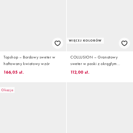
WIĘCEJ KOLORÓW
Topshop – Bordowy sweter w
COLLUSION – Granatowy
haftowany kwiatowy wzór
sweter w paski z okrągłym
dekoltem
166,05 zł.
112,00 zł.
Okazja