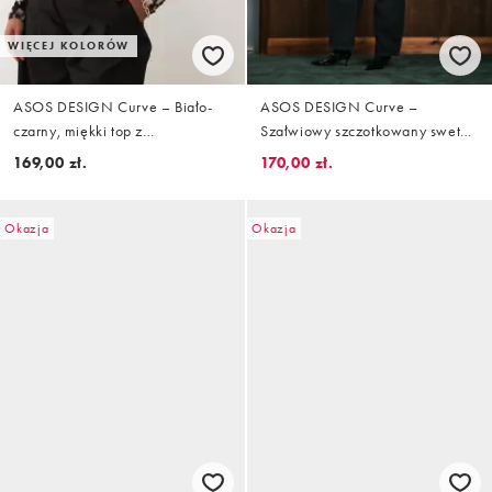
WIĘCEJ KOLORÓW
ASOS DESIGN Curve – Biało-
ASOS DESIGN Curve –
czarny, miękki top z
Szałwiowy szczotkowany sweter
prześwitującej dzianiny we
z kwiatowym wzorem
169,00 zł.
170,00 zł.
wzór, z marszczeniem z boku
Okazja
Okazja