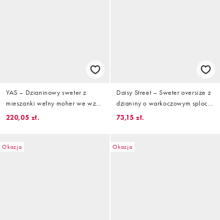
YAS – Dzianinowy sweter z
Daisy Street – Sweter oversize z
mieszanki wełny moher we wzór
dzianiny o warkoczowym splocie
w różowe paski
w paski w kolorze czarnym i
220,05 zł.
73,15 zł.
złamanej bieli
Okazja
Okazja