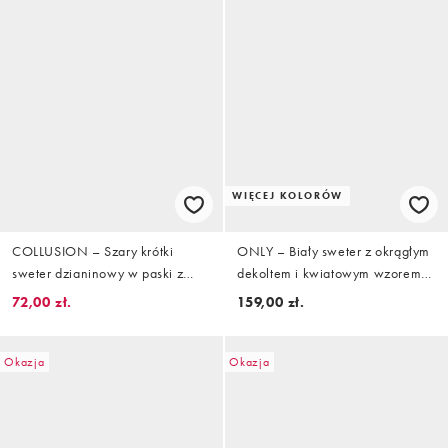
WIĘCEJ KOLORÓW
COLLUSION – Szary krótki
ONLY – Biały sweter z okrągłym
sweter dzianinowy w paski z
dekoltem i kwiatowym wzorem
krótkimi rękawkami
na rękawach
72,00 zł.
159,00 zł.
Okazja
Okazja