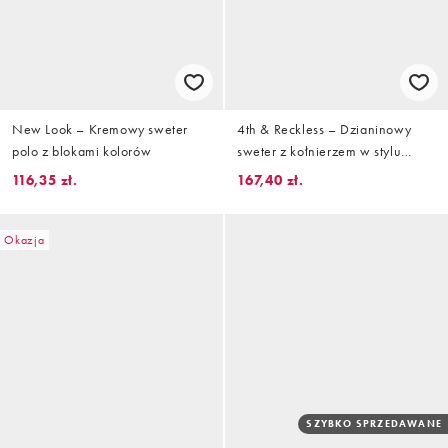
New Look – Kremowy sweter
4th & Reckless – Dzianinowy
polo z blokami kolorów
sweter z kołnierzem w stylu
rugby i dekoltem w kształcie
116,35 zł.
167,40 zł.
litery V w brązowo-kremowe
paski
Okazja
SZYBKO SPRZEDAWANE