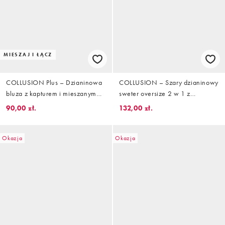
MIESZAJ I ŁĄCZ
COLLUSION Plus – Dzianinowa
COLLUSION – Szary dzianinowy
bluza z kapturem i mieszanym
sweter oversize 2 w 1 z
wzorem w paski, część zestawu
dekoltem typu henley i rękawami
90,00 zł.
132,00 zł.
w paski
Okazja
Okazja