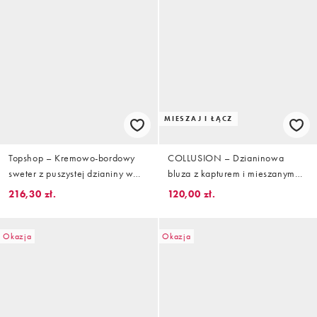
MIESZAJ I ŁĄCZ
Topshop – Kremowo-bordowy
COLLUSION – Dzianinowa
sweter z puszystej dzianiny w
bluza z kapturem i mieszanym
paski
wzorem w paski, część zestawu
216,30 zł.
120,00 zł.
Okazja
Okazja