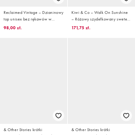
Reclaimed Vintage – Dzianinowy
Kiwi & Co – Walk On Sunshine
top unisex bez rękawów w
– Różowy szydełkowany sweter
granatowe, białe i brązowe
w kolorowe paski z obniżoną
98,00 zł.
171,75 zł.
paski
linią ramion
& Other Stories krótki
& Other Stories krótki