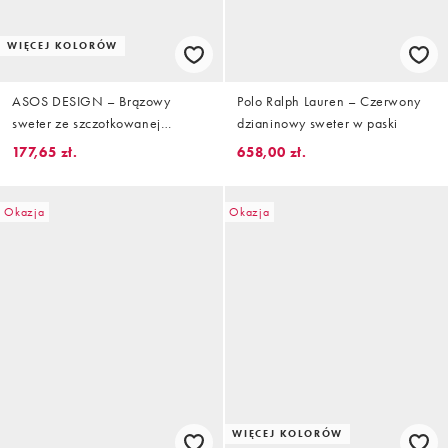
WIĘCEJ KOLORÓW
ASOS DESIGN – Brązowy
Polo Ralph Lauren – Czerwony
sweter ze szczotkowanej
dzianinowy sweter w paski
dzianiny w paski
177,65 zł.
658,00 zł.
Okazja
Okazja
WIĘCEJ KOLORÓW