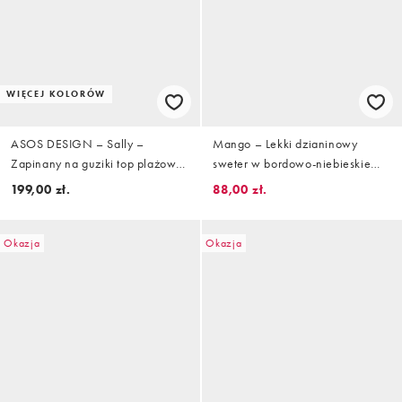
WIĘCEJ KOLORÓW
ASOS DESIGN – Sally –
Mango – Lekki dzianinowy
Zapinany na guziki top plażowy
sweter w bordowo-niebieskie
z dzianiny w czerwone paski,
paski
199,00 zł.
88,00 zł.
część zestawu
Okazja
Okazja