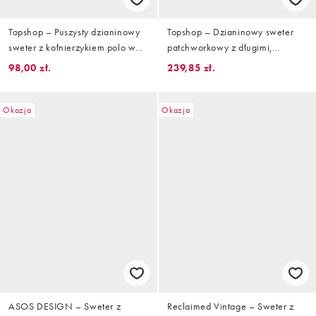
Topshop – Puszysty dzianinowy
Topshop – Dzianinowy sweter
sweter z kołnierzykiem polo w
patchworkowy z długimi,
kolorowe paski
obszernymi rękawami
98,00 zł.
239,85 zł.
Okazja
Okazja
ASOS DESIGN – Sweter z
Reclaimed Vintage – Sweter z