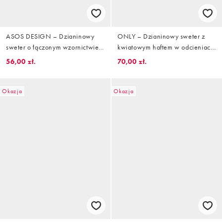
ASOS DESIGN – Dzianinowy
ONLY – Dzianinowy sweter z
sweter o łączonym wzornictwie z
kwiatowym haftem w odcieniach
warkoczowym splotem
czerni i bieli
56,00 zł.
70,00 zł.
i zwierzęcym wzorem
Okazja
Okazja