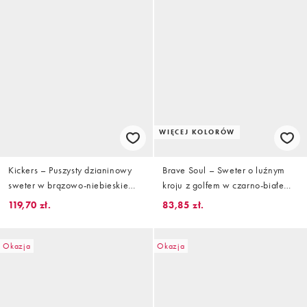
WIĘCEJ KOLORÓW
Kickers – Puszysty dzianinowy
Brave Soul – Sweter o luźnym
sweter w brązowo-niebieskie
kroju z golfem w czarno-białe
paski
paski
119,70 zł.
83,85 zł.
Okazja
Okazja