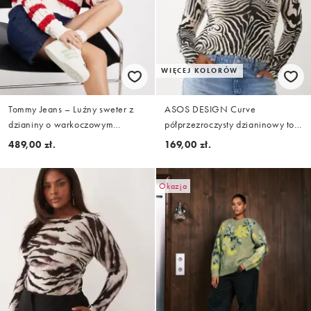
WIĘCEJ KOLORÓW
Tommy Jeans – Luźny sweter z
ASOS DESIGN Curve
dzianiny o warkoczowym
półprzezroczysty dzianinowy top
splocie, w czerwone paski
z marszczeniem po boku we
489,00 zł.
169,00 zł.
wzór zebry
Okazja