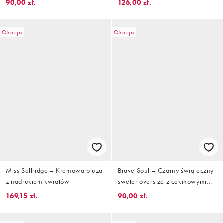
90,00 zł.
126,00 zł.
Okazja
Okazja
Miss Selfridge – Kremowa bluza
Brave Soul – Czarny świąteczny
z nadrukiem kwiatów
sweter oversize z cekinowymi
laskami cukrowymi
169,15 zł.
90,00 zł.