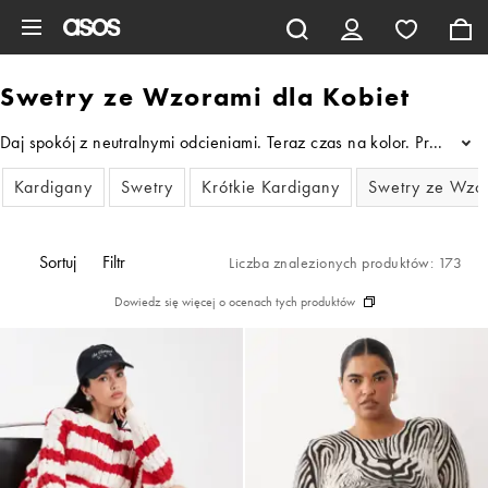
Pomiń i przejdź do głównej zawartości
Swetry ze Wzorami dla Kobiet
Daj spokój z neutralnymi odcieniami. Teraz czas na kolor. Przedst
...
Kardigany
Swetry
Krótkie Kardigany
Swetry ze Wzo
Sortuj
Filtr
Liczba znalezionych produktów: 173
Dowiedz się więcej o ocenach tych produktów