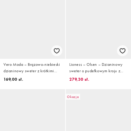
Vero Moda – Brązowo-niebieski
Lioness – Olsen – Dzianinowy
dzianinowy sweter z krótkimi
sweter o pudełkowym kroju z
rękawami w paski
długimi rękawami i szalikiem z
169,00 zł.
279,30 zł.
mieszanki wełny w beżowo-
szare paski
Okazja