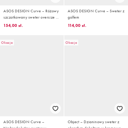
ASOS DESIGN Curve – Różowy
ASOS DESIGN Curve – Sweter z
szczotkowany sweter oversize w
golfem
paski
154,00 zł.
114,00 zł.
Okazja
Okazja
ASOS DESIGN Curve –
Object – Dzianinowy sweter z