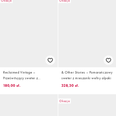
Okazja
Okazja
Reclaimed Vintage –
& Other Stories – Pomarańczowy
Prześwitujący sweter z
sweter z mieszanki wełny alpaki
balonowymi rękawami w paski
180,00 zł.
328,30 zł.
Okazja