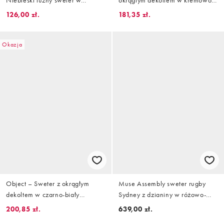
Niebieski luźny sweter w
okrągłym dekoltem w kremowo-
rozmyty kwiatowy wzór
czarne paski
126,00 zł.
181,35 zł.
Okazja
Object – Sweter z okrągłym
Muse Assembly sweter rugby
dekoltem w czarno-biały
Sydney z dzianiny w różowo-
zwierzęcy wzór
zielone paski
200,85 zł.
639,00 zł.