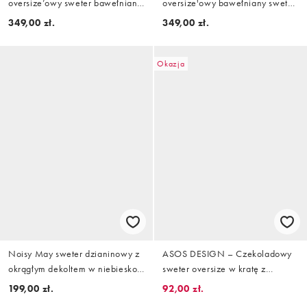
oversize’owy sweter bawełniany
oversize'owy bawełniany sweter
w czarne paski
w czerwone paski
349,00 zł.
349,00 zł.
Okazja
Noisy May sweter dzianinowy z
ASOS DESIGN – Czekoladowy
okrągłym dekoltem w niebiesko-
sweter oversize w kratę z
bordowe paski
frędzlami
199,00 zł.
92,00 zł.