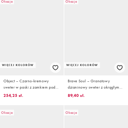
Okazja
Okazja
WIĘCEJ KOLORÓW
WIĘCEJ KOLORÓW
Object – Czarno-kremowy
Brave Soul – Granatowy
sweter w paski z zamkiem pod
dzianinowy sweter z okrągłym
szyją
dekoltem w kolorowe paski
254,25 zł.
89,40 zł.
Okazja
Okazja