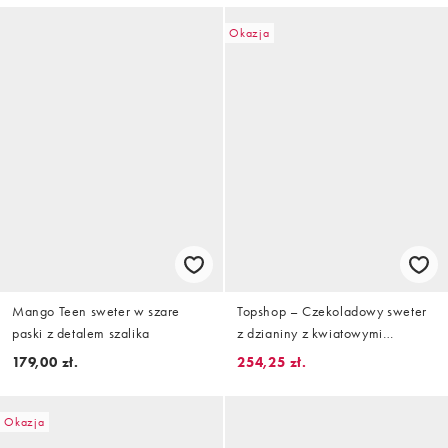
Okazja
Mango Teen sweter w szare
Topshop – Czekoladowy sweter
paski z detalem szalika
z dzianiny z kwiatowymi
motywami z frędzlami
179,00 zł.
254,25 zł.
Okazja