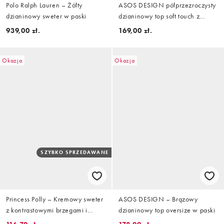
Polo Ralph Lauren – Żółty
ASOS DESIGN półprzezroczysty
dzianinowy sweter w paski
dzianinowy top soft touch z
marszczeniem po boku we wzór
939,00 zł.
169,00 zł.
zebra
Okazja
Okazja
SZYBKO SPRZEDAWANE
Princess Polly – Kremowy sweter
ASOS DESIGN – Brązowy
z kontrastowymi brzegami i
dzianinowy top oversize w paski
grafiką konia