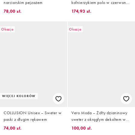
narciarskim pejzażem
kołnierzykiem polo w czerwono-
brązowe paski
78,00 zł.
174,93 zł.
Okazja
Okazja
WIĘCEJ KOLORÓW
COLLUSION Unisex – Sweter w
Vero Moda – Żółty dzianinowy
paski z długim rękawem
sweter z okrągłym dekoltem w
kolorowe paski
74,00 zł.
100,00 zł.