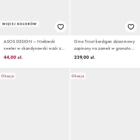
WIĘCEJ KOLORÓW
ASOS DESIGN – Niebieski
Gina Tricot kardigan dzianinowy
sweter w skandynawski wzór z
zapinany na zamek w granatowe
kokardkami na karczku
paski
44,00 zł.
239,00 zł.
Okazja
Okazja