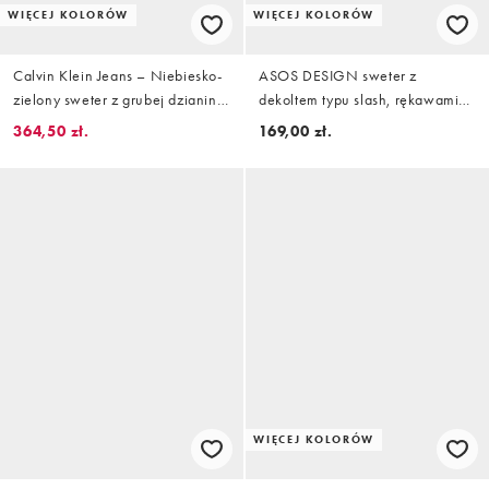
WIĘCEJ KOLORÓW
WIĘCEJ KOLORÓW
Calvin Klein Jeans – Niebiesko-
ASOS DESIGN sweter z
zielony sweter z grubej dzianiny
dekoltem typu slash, rękawami
z blokami kolorów
batwing i mankietami w paski
364,50 zł.
169,00 zł.
buttermilk
WIĘCEJ KOLORÓW