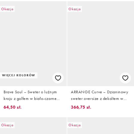
Okazja
Okazja
WIĘCEJ KOLORÓW
Brave Soul – Sweter o luźnym
ARRANGE Curve – Dzianinowy
kroju z golfem w biało-czarne
sweter oversize z dekoltem w
paski
kształcie litery V i zaokrąglonym
64,50 zł.
366,75 zł.
dołem w karmelowo-kremowy
tygrysi wzór
Okazja
Okazja