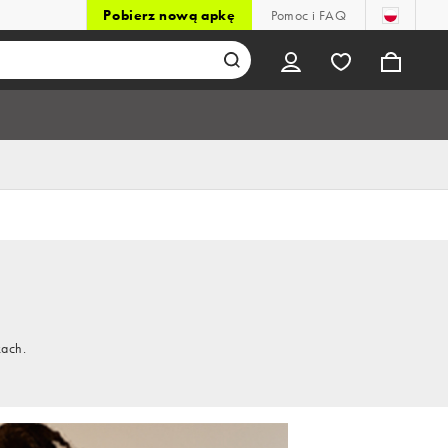
Pobierz nową apkę
Pomoc i FAQ
kach.