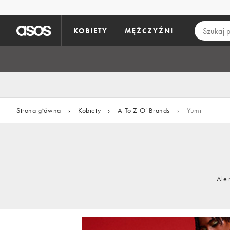
Pomiń i przejdź do głównej zawartości
KOBIETY
MĘŻCZYŹNI
Strona główna
›
Kobiety
›
A To Z Of Brands
›
Yumi
Ale 