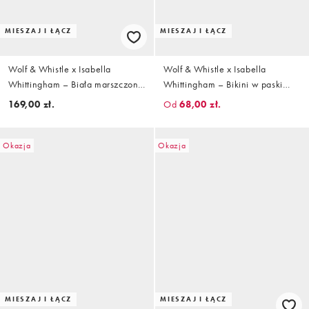
MIESZAJ I ŁĄCZ
MIESZAJ I ŁĄCZ
Wolf & Whistle x Isabella
Wolf & Whistle x Isabella
Whittingham – Biała marszczona
Whittingham – Bikini w paski
góra od bikini z fiszbinami
zebry z ozdobnym pierścieniem
169,00 zł.
Od
68,00 zł.
Okazja
Okazja
MIESZAJ I ŁĄCZ
MIESZAJ I ŁĄCZ