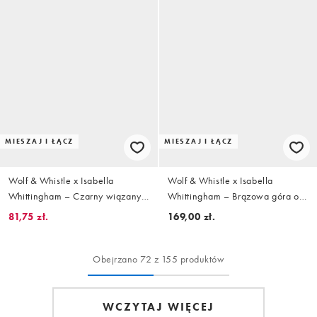
MIESZAJ I ŁĄCZ
MIESZAJ I ŁĄCZ
Wolf & Whistle x Isabella
Wolf & Whistle x Isabella
Whittingham – Czarny wiązany
Whittingham – Brązowa góra od
po bokach dół od bikini z
bikini z fiszbinami i
81,75 zł.
169,00 zł.
kontrastowymi paskami we wzór
kontrastowym wykończeniem
w panterkę
Obejrzano 72 z 155 produktów
WCZYTAJ WIĘCEJ