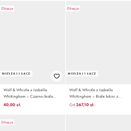
Okazja
Okazja
MIESZAJ I ŁĄCZ
MIESZAJ I ŁĄCZ
Wolf & Whistle x Isabella
Wolf & Whistle x Isabella
Whittingham – Czarno-biała
Whittingham – Białe bikini z
góra od bikini z trójkątnymi
czarnym kontrastowym
40,00 zł.
Od
267,10 zł.
miseczkami w kratę
wykończeniem
Okazja