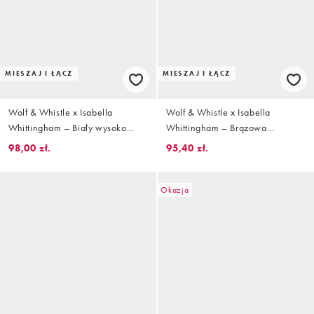
MIESZAJ I ŁĄCZ
MIESZAJ I ŁĄCZ
Wolf & Whistle x Isabella
Wolf & Whistle x Isabella
Whittingham – Biały wysoko
Whittingham – Brązowa
wycięty dół od bikini z
fakturowana góra od bikini z
98,00 zł.
95,40 zł.
marszczeniem
trójkątnymi miseczkami i
węzłami
Okazja