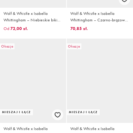
Wolf & Whistle x Isabella
Wolf & Whistle x Isabella
Whittingham – Niebieskie bikini
Whittingham – Czarno-brązowy
w jodełkę
wiązany po bokach dół od bikini
Od
72,00 zł.
70,85 zł.
w geometryczny wzór
Okazja
Okazja
MIESZAJ I ŁĄCZ
MIESZAJ I ŁĄCZ
Wolf & Whistle x Isabella
Wolf & Whistle x Isabella