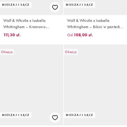
MIESZAJ I ŁĄCZ
MIESZAJ I ŁĄCZ
Wolf & Whistle x Isabella
Wolf & Whistle x Isabella
Whittingham – Kremowo-
Whittingham – Bikini w panterkę
oliwkowa góra od bikini z
z czerwonym kontrastowym
111,30 zł.
Od
108,00 zł.
dekoltem bandeau i skręconym
wykończeniem
przodem
Okazja
Okazja
MIESZAJ I ŁĄCZ
MIESZAJ I ŁĄCZ