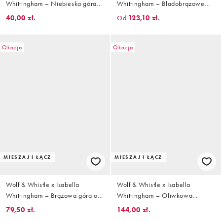
Whittingham – Niebieska góra
Whittingham – Bladobrązowe
od bikini z wydłużonymi
bikini w panterkę
40,00 zł.
Od
123,10 zł.
trójkątnymi miseczkami w
jodełkę
Okazja
Okazja
MIESZAJ I ŁĄCZ
MIESZAJ I ŁĄCZ
Wolf & Whistle x Isabella
Wolf & Whistle x Isabella
Whittingham – Brązowa góra od
Whittingham – Oliwkowa
bikini z wydłużonymi trójkątnymi
fakturowana góra od bikini z
79,50 zł.
144,00 zł.
miseczkami w wyblakły wzór w
dekoltem bandeau i ozdobnym