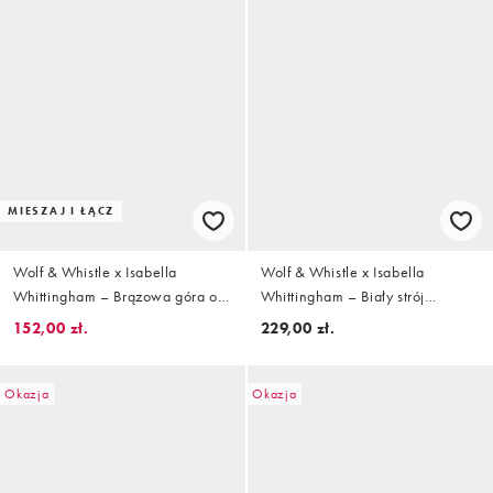
MIESZAJ I ŁĄCZ
Wolf & Whistle x Isabella
Wolf & Whistle x Isabella
Whittingham – Brązowa góra od
Whittingham – Biały strój
bikini z fiszbinami we wzór w
kąpielowy z kontrastowymi
152,00 zł.
229,00 zł.
paski zebry
wstawkami i fiszbinami
Okazja
Okazja