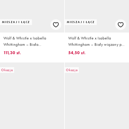
MIESZAJ I ŁĄCZ
MIESZAJ I ŁĄCZ
Wolf & Whistle x Isabella
Wolf & Whistle x Isabella
Whittingham – Biała
Whittingham – Biały wiązany po
fakturowana góra od bikini o
bokach dół od bikini z
111,30 zł.
54,50 zł.
krótkim fasonie
kontrastowymi paskami we wzór
w panterkę
Okazja
Okazja