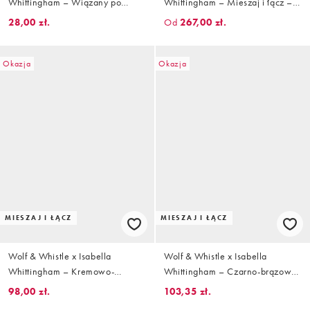
Whittingham – Wiązany po
Whittingham – Mieszaj i łącz –
bokach dół od bikini we wzór w
Kremowo-oliwkowe bikini
28,00 zł.
Od
267,00 zł.
paski zebry z ozdobnym
pierścieniem
Okazja
Okazja
MIESZAJ I ŁĄCZ
MIESZAJ I ŁĄCZ
Wolf & Whistle x Isabella
Wolf & Whistle x Isabella
Whittingham – Kremowo-
Whittingham – Czarno-brązowa
oliwkowy dół od bikini z
góra od bikini z trójkątnymi
98,00 zł.
103,35 zł.
wysokim stanem
miseczkami i ozdobnym kółkiem,