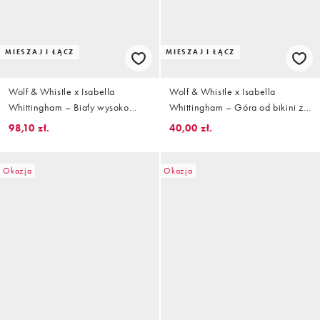
MIESZAJ I ŁĄCZ
MIESZAJ I ŁĄCZ
Wolf & Whistle x Isabella
Wolf & Whistle x Isabella
Whittingham – Biały wysoko
Whittingham – Góra od bikini z
wycięty dół od bikini z czarnym
trójkątnymi miseczkami we wzór
98,10 zł.
40,00 zł.
kontrastowym wykończeniem
w paski zebry z ozdobnym
pierścieniem
Okazja
Okazja