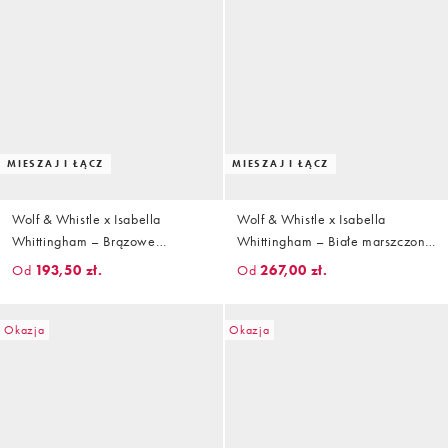
MIESZAJ I ŁĄCZ
MIESZAJ I ŁĄCZ
Wolf & Whistle x Isabella
Wolf & Whistle x Isabella
Whittingham – Brązowe
Whittingham – Białe marszczone
fakturowane bikini z węzełkami
bikini
Od
193,50 zł.
Od
267,00 zł.
Okazja
Okazja