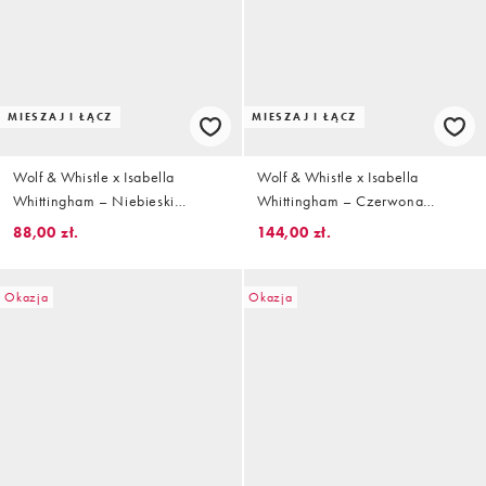
MIESZAJ I ŁĄCZ
MIESZAJ I ŁĄCZ
Wolf & Whistle x Isabella
Wolf & Whistle x Isabella
Whittingham – Niebieski
Whittingham – Czerwona
fakturowany dół od bikini z
fakturowana góra od bikini z
88,00 zł.
144,00 zł.
ozdobnym pierścieniem
trójkątnymi miseczkami
Okazja
Okazja