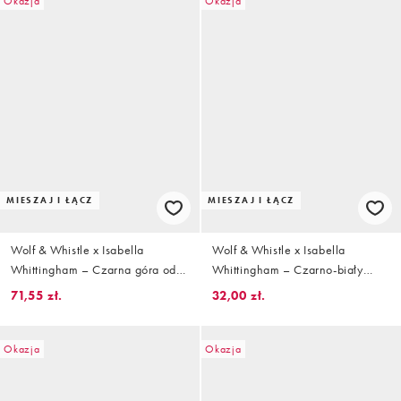
Okazja
Okazja
MIESZAJ I ŁĄCZ
MIESZAJ I ŁĄCZ
Wolf & Whistle x Isabella
Wolf & Whistle x Isabella
Whittingham – Czarna góra od
Whittingham – Czarno-biały
bikini z trójkątnymi miseczkami i
wiązany po bokach dół od bikini
71,55 zł.
32,00 zł.
kontrastowymi ramiączkami we
w kratę
wzór w panterkę
Okazja
Okazja