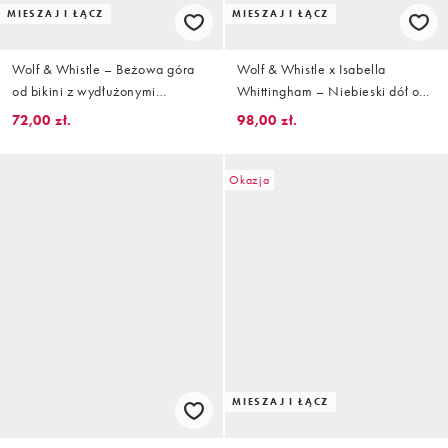
MIESZAJ I ŁĄCZ
MIESZAJ I ŁĄCZ
Wolf & Whistle – Beżowa góra
Wolf & Whistle x Isabella
od bikini z wydłużonymi
Whittingham – Niebieski dół od
trójkątnymi miseczkami we wzór
bikini z wysokim stanem
72,00 zł.
98,00 zł.
skóry węża
Okazja
MIESZAJ I ŁĄCZ