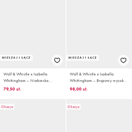
MIESZAJ I ŁĄCZ
MIESZAJ I ŁĄCZ
Wolf & Whistle x Isabella
Wolf & Whistle x Isabella
Whittingham – Niebieska
Whittingham – Brązowy wysoko
dzianinowa góra od bikini z
wycięty dół od bikini we wzór w
79,50 zł.
98,00 zł.
trójkątnymi miseczkami w
paski zebry
jodełkę
Okazja
Okazja