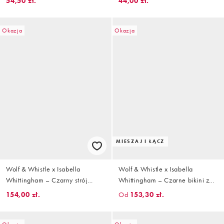
54,50 zł.
44,00 zł.
od bikini
lamówką i wiązaniem po bokach
Okazja
Okazja
MIESZAJ I ŁĄCZ
Wolf & Whistle x Isabella
Wolf & Whistle x Isabella
Whittingham – Czarny strój
Whittingham – Czarne bikini z
kąpielowy z wycięciem i
kontrastowymi paseczkami w
154,00 zł.
Od
153,30 zł.
pierścieniem z przodu
panterkę