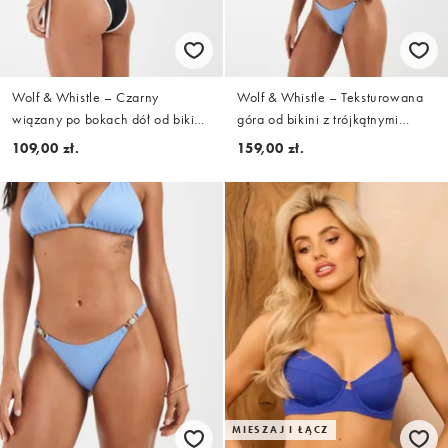
Wolf & Whistle – Czarny
Wolf & Whistle – Teksturowana
wiązany po bokach dół od bikini
góra od bikini z trójkątnymi
z kontrastową lamówką
miseczkami w zgaszonym
109,00 zł.
159,00 zł.
niebieskim kolorze
MIESZAJ I ŁĄCZ