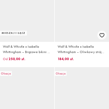
MIESZAJ I ŁĄCZ
Wolf & Whistle x Isabella
Wolf & Whistle x Isabella
Whittingham – Brązowe bikini z
Whittingham – Oliwkowy strój
fiszbinami w paski zebry
kąpielowy z kontrastowymi
Od
250,00 zł.
184,00 zł.
wstawkami i fiszbinami
Okazja
Okazja