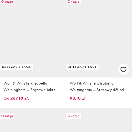
Okazja
Okazja
MIESZAJ I ŁĄCZ
MIESZAJ I ŁĄCZ
Wolf & Whistle x Isabella
Wolf & Whistle x Isabella
Whittingham – Brązowe bikini z
Whittingham – Brązowy dół od
kontrastowym wykończeniem
bikini z wysokim stanem i
Od
267,10 zł.
98,10 zł.
kontrastowym wykończeniem
Okazja
Okazja