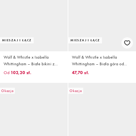
MIESZAJ I ŁĄCZ
MIESZAJ I ŁĄCZ
Wolf & Whistle x Isabella
Wolf & Whistle x Isabella
Whittingham – Białe bikini z
Whittingham – Biała góra od
kontrastowymi paseczkami w
bikini z trójkątnymi miseczkami i
Od
102,20 zł.
47,70 zł.
panterkę
kontrastowymi ramiączkami we
wzór w panterkę
Okazja
Okazja