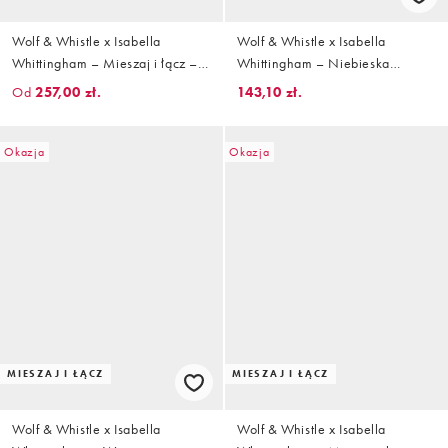
Wolf & Whistle x Isabella
Wolf & Whistle x Isabella
Whittingham – Mieszaj i łącz –
Whittingham – Niebieska
Niebieskie bikini
fakturowana góra od bikini z
Od
257,00 zł.
143,10 zł.
dekoltem bandeau i ozdobnym
pierścieniem
Okazja
Okazja
MIESZAJ I ŁĄCZ
MIESZAJ I ŁĄCZ
Wolf & Whistle x Isabella
Wolf & Whistle x Isabella