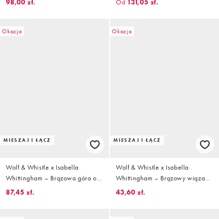
98,00 zł.
Od
131,05 zł.
wysokim wycięciem i ozdobnym
zebry
pierścieniem
Okazja
Okazja
MIESZAJ I ŁĄCZ
MIESZAJ I ŁĄCZ
Wolf & Whistle x Isabella
Wolf & Whistle x Isabella
Whittingham – Brązowa góra od
Whittingham – Brązowy wiązany
bikini z trójkątnymi miseczkami
po bokach dół od bikini we wzór
87,45 zł.
43,60 zł.
we wzór w paski zebry
w paski zebry