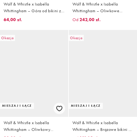
Wolf & Whistle x Isabella
Wolf & Whistle x Isabella
Whittingham – Góra od bikini z
Whittingham – Oliwkowe
trójkątnymi miseczkami we wzór
fakturowane bikini z ozdobnym
64,00 zł.
Od
242,00 zł.
w panterkę z czerwoną lamówką
pierścieniem
Okazja
Okazja
MIESZAJ I ŁĄCZ
MIESZAJ I ŁĄCZ
Wolf & Whistle x Isabella
Wolf & Whistle x Isabella
Whittingham – Oliwkowy
Whittingham – Brązowe bikini z
fakturowany dół od bikini z
trójkątnymi miseczkami w paski