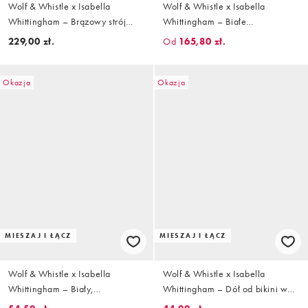
Wolf & Whistle x Isabella
Wolf & Whistle x Isabella
Whittingham – Brązowy strój
Whittingham – Białe
kąpielowy z kontrastowymi
fakturowane bikini
229,00 zł.
Od
165,80 zł.
wstawkami i fiszbinami
Okazja
Okazja
MIESZAJ I ŁĄCZ
MIESZAJ I ŁĄCZ
Wolf & Whistle x Isabella
Wolf & Whistle x Isabella
Whittingham – Biały,
Whittingham – Dół od bikini we
fakturowany, wysoko wycięty dół
wzór w panterkę z czerwoną