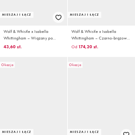
MIESZAJ I ŁĄCZ
MIESZAJ I ŁĄCZ
Wolf & Whistle x Isabella
Wolf & Whistle x Isabella
Whittingham – Wiązany po
Whittingham – Czarno-brązowe
bokach dół od bikini w wyblakły
bikini w geometryczny wzór z
43,60 zł.
Od
174,20 zł.
brązowy wzór w panterkę
ozdobnym pierścieniem
Okazja
Okazja
MIESZAJ I ŁĄCZ
MIESZAJ I ŁĄCZ