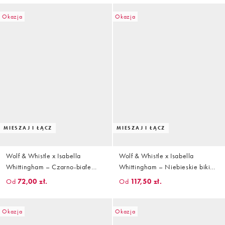
w geometryczny wzór
Okazja
Okazja
MIESZAJ I ŁĄCZ
MIESZAJ I ŁĄCZ
Wolf & Whistle x Isabella
Wolf & Whistle x Isabella
Whittingham – Czarno-białe
Whittingham – Niebieskie bikini
bikini w kratkę
z dzianiny w jodełkę
Od
72,00 zł.
Od
117,50 zł.
Okazja
Okazja