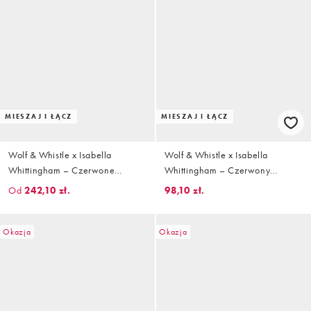
MIESZAJ I ŁĄCZ
MIESZAJ I ŁĄCZ
Wolf & Whistle x Isabella
Wolf & Whistle x Isabella
Whittingham – Czerwone
Whittingham – Czerwony
fakturowane bikini
fakturowany dół od bikini z
Od
242,10 zł.
98,10 zł.
wiązaniem po bokach
Okazja
Okazja