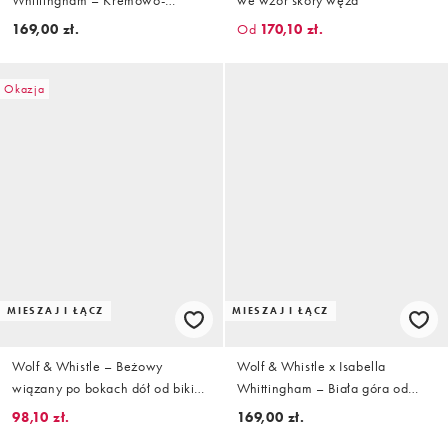
oliwkowa góra od bikini z
169,00 zł.
Od
170,10 zł.
fiszbinami
Okazja
MIESZAJ I ŁĄCZ
MIESZAJ I ŁĄCZ
Wolf & Whistle – Beżowy
Wolf & Whistle x Isabella
wiązany po bokach dół od bikini
Whittingham – Biała góra od
we wzór skóry węża
bikini z fiszbinami i czarną
98,10 zł.
169,00 zł.
kontrastową lamówką