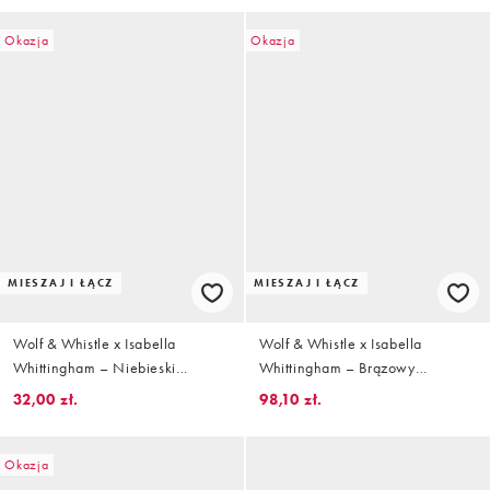
panterkę
pierścieniem
Okazja
Okazja
MIESZAJ I ŁĄCZ
MIESZAJ I ŁĄCZ
Wolf & Whistle x Isabella
Wolf & Whistle x Isabella
Whittingham – Niebieski
Whittingham – Brązowy
wiązany po bokach dół od bikini
fakturowany dół od bikini z
32,00 zł.
98,10 zł.
w jodełkę
wiązaniem po bokach i
ozdobnymi węzłami
Okazja