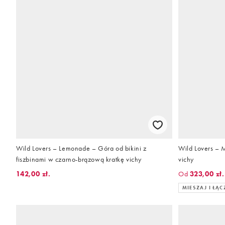
Wild Lovers – Lemonade – Góra od bikini z
Wild Lovers – 
fiszbinami w czarno-brązową kratkę vichy
vichy
142,00 zł.
Od
323,00 zł.
MIESZAJ I ŁĄC