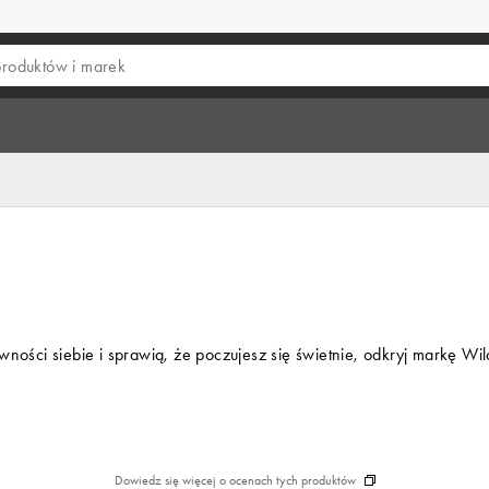
ewności siebie i sprawią, że poczujesz się świetnie, odkryj markę W
Dowiedz się więcej o ocenach tych produktów