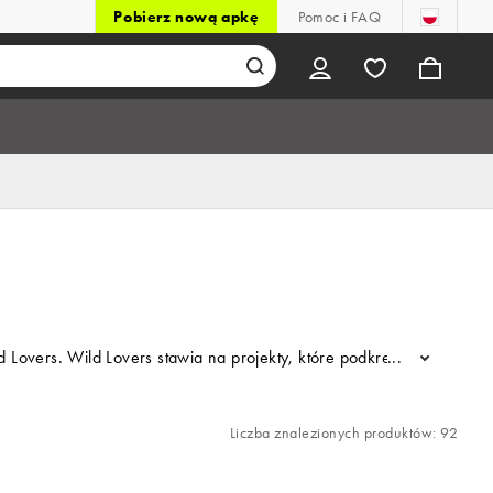
Pobierz nową apkę
Pomoc i FAQ
ild Lovers. Wild Lovers stawia na projekty, które podkreślają pewno
...
Liczba znalezionych produktów: 92