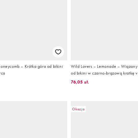
Honeycomb – Krótka góra od bikini
Wild Lovers – Lemonade – Wiązany
rca
od bikini w czarno-brązową kratkę v
76,05 zł.
Okazja