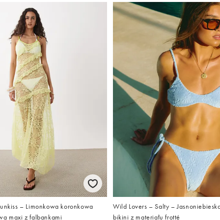
Sunkiss – Limonkowa koronkowa
Wild Lovers – Salty – Jasnoniebiesk
wa maxi z falbankami
bikini z materiału frotté