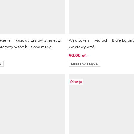
uzette – Różowy zestaw z siateczki
Wild Lovers – Margot – Białe koronk
atowy wzór: biustonosz i figi
kwiatowy wzór
.
90,00 zł.
Z
MIESZAJ I ŁĄCZ
Okazja