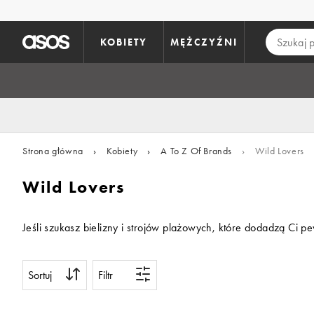
Pomiń i przejdź do głównej zawartości
KOBIETY
MĘŻCZYŹNI
Strona główna
›
Kobiety
›
A To Z Of Brands
›
Wild Lovers
Wild Lovers
Jeśli szukasz bielizny i strojów plażowych, które dodadzą Ci p
Sortuj
Filtr