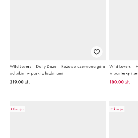
Wild Lovers – Dolly Daze – Różowo-czerwona góra
Wild Lovers – 
od bikini w paski z fiszbinami
w panterkę i se
219,00 zł.
180,00 zł.
Okazja
Okazja