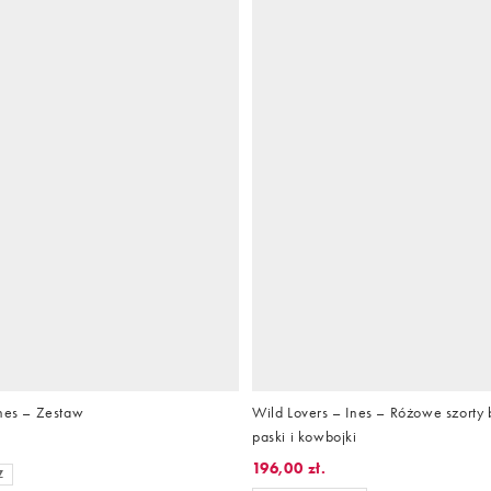
Ines – Zestaw
Wild Lovers – Ines – Różowe szorty 
paski i kowbojki
196,00 zł.
Z