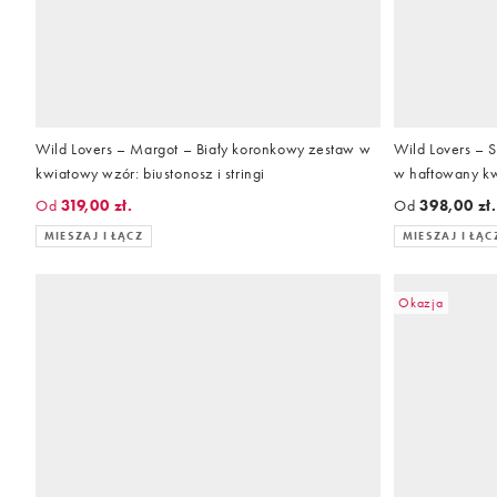
Wild Lovers – Margot – Biały koronkowy zestaw w
Wild Lovers – S
kwiatowy wzór: biustonosz i stringi
w haftowany kwi
Od
319,00 zł.
Od
398,00 zł
MIESZAJ I ŁĄCZ
MIESZAJ I ŁĄC
Okazja