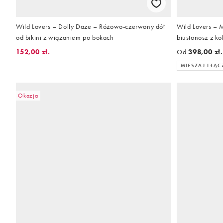
Wild Lovers – Dolly Daze – Różowo-czerwony dół
Wild Lovers – 
od bikini z wiązaniem po bokach
biustonosz z kok
152,00 zł.
Od
398,00 zł
MIESZAJ I ŁĄC
Okazja