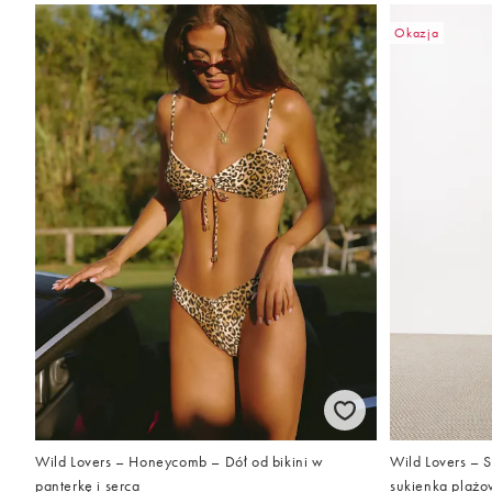
Okazja
Wild Lovers – Honeycomb – Dół od bikini w
Wild Lovers – 
panterkę i serca
sukienka plażo