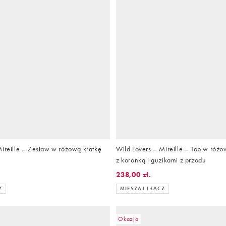
Mireille – Zestaw w różową kratkę
Wild Lovers – Mireille – Top w różo
z koronką i guzikami z przodu
238,00 zł.
Z
MIESZAJ I ŁĄCZ
Okazja