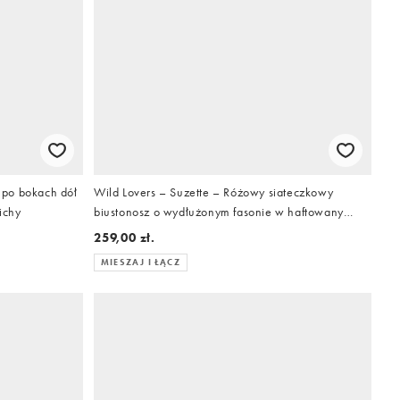
 po bokach dół
Wild Lovers – Suzette – Różowy siateczkowy
ichy
biustonosz o wydłużonym fasonie w haftowany
kwiatowy wzór
259,00 zł.
MIESZAJ I ŁĄCZ