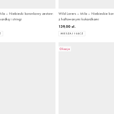
Mila – Niebieski koronkowy zestaw:
Wild Lovers – Mila – Niebieskie kor
ardką i stringi
z haftowanymi kokardkami
.
139,00 zł.
Z
MIESZAJ I ŁĄCZ
Okazja