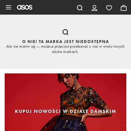
Pomiń i przejdź do głównej zawartości
O NIE! TA MARKA JEST NIEDOSTĘPNA
Ale nie martw się — możesz przecież przebierać u nas w wielu innych
ekstra markach.
KUPUJ NOWOŚCI W DZIALE DAMSKIM