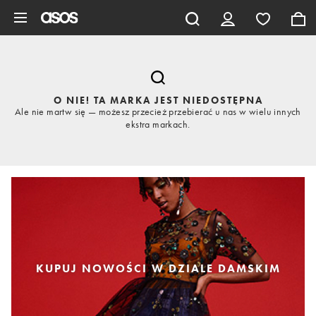
Pomiń i przejdź do głównej zawartości
O NIE! TA MARKA JEST NIEDOSTĘPNA
Ale nie martw się — możesz przecież przebierać u nas w wielu innych
ekstra markach.
KUPUJ NOWOŚCI W DZIALE DAMSKIM