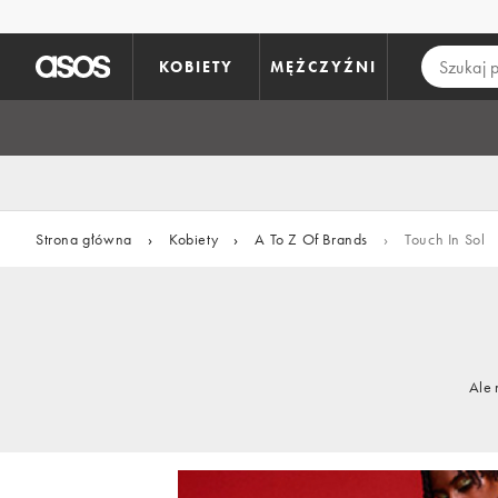
Pomiń i przejdź do głównej zawartości
KOBIETY
MĘŻCZYŹNI
Strona główna
›
Kobiety
›
A To Z Of Brands
›
Touch In Sol
Ale 