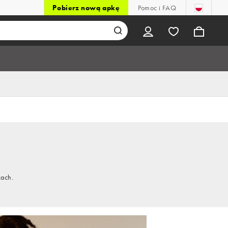
Pobierz nową apkę
Pomoc i FAQ
kach.