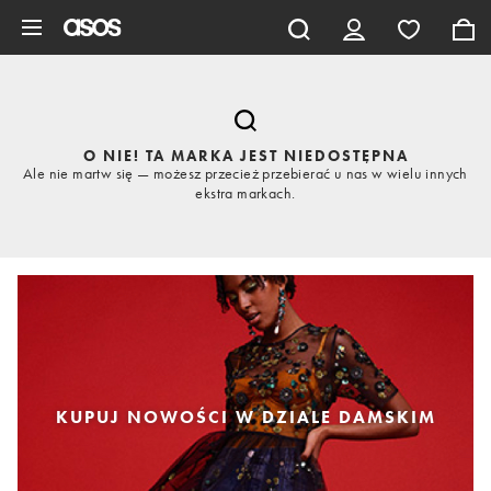
Pomiń i przejdź do głównej zawartości
O NIE! TA MARKA JEST NIEDOSTĘPNA
Ale nie martw się — możesz przecież przebierać u nas w wielu innych
ekstra markach.
KUPUJ NOWOŚCI W DZIALE DAMSKIM