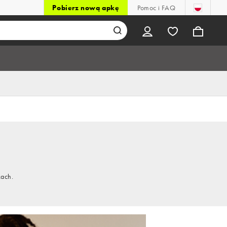
Pobierz nową apkę
Pomoc i FAQ
kach.