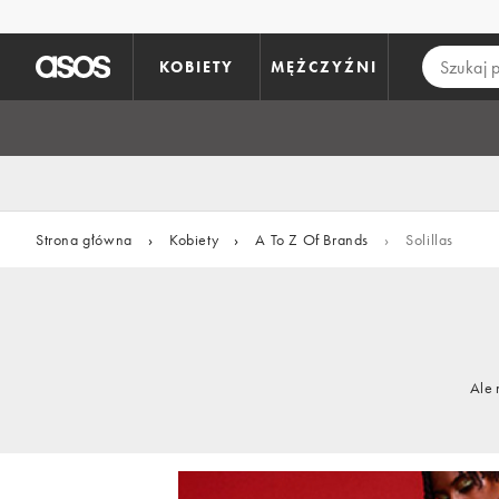
Pomiń i przejdź do głównej zawartości
KOBIETY
MĘŻCZYŹNI
Strona główna
›
Kobiety
›
A To Z Of Brands
›
Solillas
Ale 