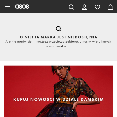
Pomiń i przejdź do głównej zawartości
O NIE! TA MARKA JEST NIEDOSTĘPNA
Ale nie martw się — możesz przecież przebierać u nas w wielu innych
ekstra markach.
KUPUJ NOWOŚCI W DZIALE DAMSKIM