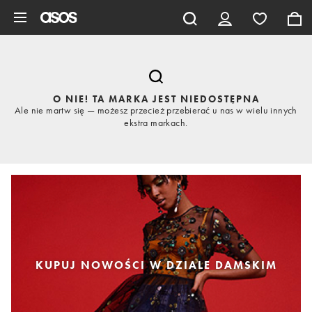
Pomiń i przejdź do głównej zawartości
O NIE! TA MARKA JEST NIEDOSTĘPNA
Ale nie martw się — możesz przecież przebierać u nas w wielu innych
ekstra markach.
KUPUJ NOWOŚCI W DZIALE DAMSKIM